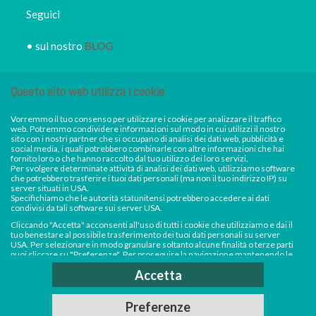
Seguici
• sul nostro
BLOG
• sui canali social
FB
e
Questo sito web utilizza i cookie
Instagram
Vorremmo il tuo consenso per utilizzare i cookie per analizzare il traffico
• iscriviti alla
NEWSLETTER
web. Potremmo condividere informazioni sul modo in cui utilizzi il nostro
sito con i nostri partner che si occupano di analisi dei dati web, pubblicità e
IRORI
per restare sempre
social media, i quali potrebbero combinarle con altre informazioni che hai
fornito loro o che hanno raccolto dal tuo utilizzo dei loro servizi.
informato dei nuovi piatti dei
Per svolgere determinate attività di analisi dei dati web, utilizziamo software
che potrebbero trasferire i tuoi dati personali (ma non il tuo indirizzo IP) su
nostri eventi, di sconti e promozioni in atto
server situati in USA.
Specifichiamo che le autorità statunitensi potrebbero accedere ai dati
condivisi da tali software sui server USA.
Cliccando "Accetta" acconsenti all'uso di tutti i cookie che utilizziamo e dai il
tuo benestare al possibile trasferimento dei tuoi dati personali su server
USA. Per selezionare in modo granulare soltanto alcune finalità o terze parti
puoi cliccare su "Preferenze". Per proseguire la navigazione mantenendo le
impostazioni di default (solo i cookie necessari) e impedire la raccolta e il
Accetta
trasferimento di dati personali su server USA da parte dei nostri software di
analisi, clicca su "Continua senza accettare".Per saperne di più consulta la
nostra
Cookie Policy
e
Privacy Policy
.
Preferenze