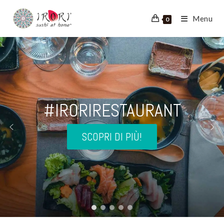
Menu
0
#IRORIRESTAURANT
SCOPRI DI PIÙ!