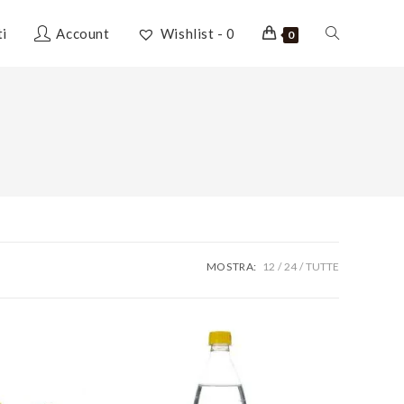
Attiva/disatti
ti
Account
Wishlist -
0
0
la
ricerca
sul
MOSTRA:
12
24
TUTTE
sito
web