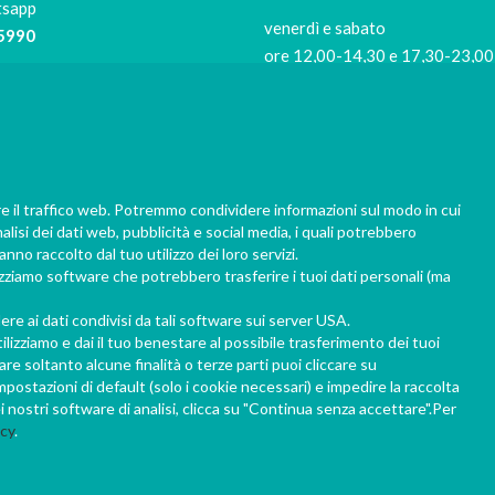
tsapp
venerdì e sabato
5990
ore 12,00-14,30 e 17,30-23,00
Siamo di riposo
9421
il lunedi e il martedi
Per evitare code in negozio
risushiathome.it
re il traffico web. Potremmo condividere informazioni sul modo in cui
prenota la tua consegna almen
nalisi dei dati web, pubblicità e social media, i quali potrebbero
1 ora prima del ritiro, 2 ore il ve
nno raccolto dal tuo utilizzo dei loro servizi.
sabato sera.
lizziamo software che potrebbero trasferire i tuoi dati personali (ma
Grazie per la collaborazione!
e ai dati condivisi da tali software sui server USA.
ilizziamo e dai il tuo benestare al possibile trasferimento dei tuoi
e soltanto alcune finalità o terze parti puoi cliccare su
ostazioni di default (solo i cookie necessari) e impedire la raccolta
i nostri software di analisi, clicca su "Continua senza accettare".Per
icy
.
0 © Kenkoo snc di G.F. & C. via Poggio Fiorito n.2, 24067 - Sarnico (Bg) - PI 0356626