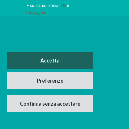
• sui canali social
FB
e
Instagram
• iscriviti alla
NEWSLETTER
IRORI
per restare sempre
informato dei nuovi piatti dei
nostri eventi, di sconti e promozioni in
atto
o
Accetta
nerdì e il
Facebook
Instagram
Preferenze
Continua senza accettare
0166