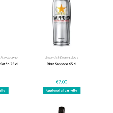
e Franciacorta
Bevande & Dessert
,
Birre
 Satèn 75 cl
Birra Sapporo 65 cl
€
7.00
ello
Aggiungi al carrello