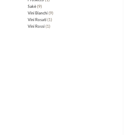
9
Sakè
9
prodotto
9
Vini Bianchi
prodotti
9
1
Vini Rosati
1
prodotti
1
Vini Rossi
1
prodotto
prodotto