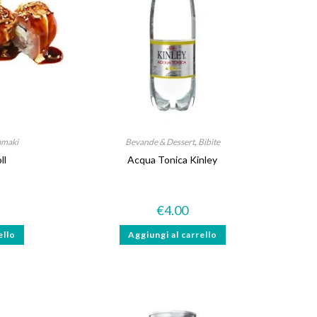
amaki
Bevande & Dessert
,
Bibite
ll
Acqua Tonica Kinley
€
4.00
ello
Aggiungi al carrello