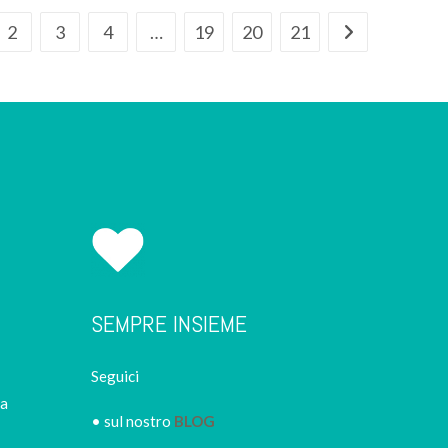
2
3
4
…
19
20
21
SEMPRE INSIEME
Seguici
ca
• sul nostro
BLOG