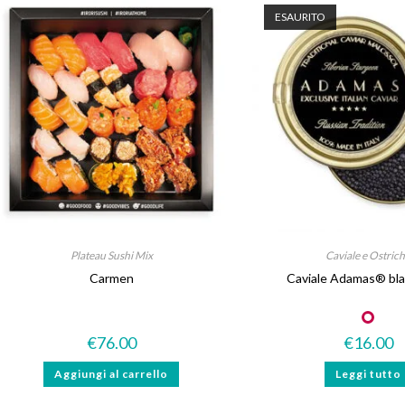
ESAURITO
Plateau Sushi Mix
Caviale e Ostric
Carmen
Caviale Adamas® bla
Novità
€
76.00
€
16.00
Aggiungi al carrello
Leggi tutto