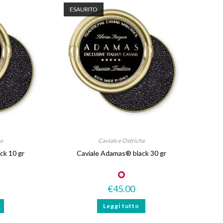
ESAURITO
he
Caviale e Ostriche
ck 10 gr
Caviale Adamas® black 30 gr
€
45.00
Leggi tutto