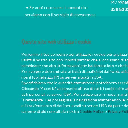
M / Wha
• Se vuoi conoscere i comuni che
338 830
serviamo con il servizio di consegna a
domicilio e i prezzi,
scopri le zone di
Tel
consegna e le tariffe
030 505
• per scegliere di persona il miglior sushi
Questo sito web utilizza i cookie
E-mail
takeaway della zona
info@iro
• per fermarti nel nostro piccolo e
Vorremmo il tuo consenso per utilizzare i cookie per analizza
accogliete ristorante, a godere di un
utilizzi il nostro sito con i nostri partner che si occupano di a
vero convivio giapponese
combinarle con altre informazioni che hai fornito loro o che ha
Per svolgere determinate attività di analisi dei dati web, uti
• per scoprire da Francesco e dal suo
non il tuo indirizzo IP) su server situati in USA.
staff sempre nuove e appassionanti
Specifichiamo che le autorità statunitensi potrebbero acceder
chicche sul mondo nipponico
Cliccando "Accetta" acconsenti all'uso di tutti i cookie che ut
dati personali su server USA. Per selezionare in modo granular
"Preferenze". Per proseguire la navigazione mantenendo le imp
e il trasferimento di dati personali su server USA da parte de
saperne di più consulta la nostra
Cookie Policy
e
Privacy Pol
202