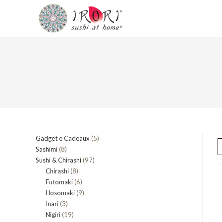
Salta
al
contenuto
5
Gadget e Cadeaux
5
8
Sashimi
8
prodotti
97
Sushi & Chirashi
prodotti
97
8
Chirashi
8
prodotti
6
Futomaki
prodotti
6
9
Hosomaki
9
prodotti
3
Inari
3
prodotti
19
Nigiri
19
prodotti