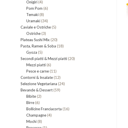
4
Onigiri
4
prodotti
6
Pom Pom
prodotti
6
8
Temaki
8
prodotti
34
Uramaki
34
prodotti
5
Caviale e Ostriche
prodotti
5
3
Ostriche
3
prodotti
20
Plateau Sushi Mix
prodotti
20
18
Pasta, Ramen & Soba
prodotti
18
5
Gyoza
5
prodotti
20
Secondi piatti & Mezzi piatti
prodotti
20
6
Mezzi piatti
6
prodotti
11
Pesce e carne
prodotti
11
12
Gluten Free
Novità
Senza lattosio
Piccante
Novità
Contorni & Insalate
12
prodotti
24
Selezione Vegetariana
prodotti
24
59
Bevande & Dessert
59
prodotti
2
Bibite
2
prodotti
6
Birre
6
prodotti
16
Bollicine Franciacorta
prodotti
16
4
Champagne
4
prodotti
8
Mochi
8
prodotti
1
Prosecco
prodotti
1