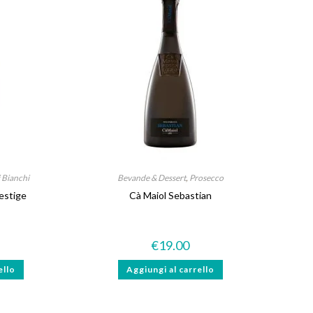
i Bianchi
Bevande & Dessert
,
Prosecco
estige
Cà Maiol Sebastian
€
19.00
ello
Aggiungi al carrello