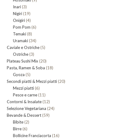
prodotti
3
Inari
3
prodotti
19
Nigiri
19
prodotti
4
Onigiri
4
prodotti
6
Pom Pom
prodotti
6
8
Temaki
8
prodotti
34
Uramaki
34
prodotti
5
Caviale e Ostriche
prodotti
5
3
Ostriche
3
prodotti
20
Plateau Sushi Mix
prodotti
20
18
Pasta, Ramen & Soba
prodotti
18
5
Gyoza
5
prodotti
20
Secondi piatti & Mezzi piatti
prodotti
20
6
Mezzi piatti
6
prodotti
11
Pesce e carne
prodotti
11
12
Contorni & Insalate
12
prodotti
24
Selezione Vegetariana
prodotti
24
59
Bevande & Dessert
59
prodotti
2
Bibite
2
prodotti
6
Birre
6
prodotti
16
Bollicine Franciacorta
prodotti
16