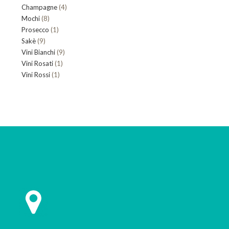
4
Champagne
4
prodotti
8
Mochi
8
prodotti
1
Prosecco
prodotti
1
9
Sakè
9
prodotto
9
Vini Bianchi
prodotti
9
1
Vini Rosati
1
prodotti
1
Vini Rossi
1
prodotto
prodotto