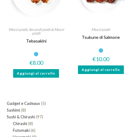
Mezzi piatti
,
Secondi piatti & Mezzi
Mezzi piatti
piatti
Tsukune di Salmone
Tebasakini
€
10.00
€
8.00
Aggiungi al carrello
Aggiungi al carrello
5
Gadget e Cadeaux
5
8
Sashimi
8
prodotti
97
Sushi & Chirashi
prodotti
97
8
Chirashi
8
prodotti
6
Futomaki
prodotti
6
9
Hosomaki
9