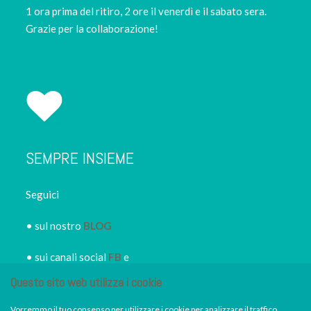
1 ora prima del ritiro, 2 ore il venerdì e il sabato sera.
Grazie per la collaborazione!
SEMPRE INSIEME
Seguici
• sul nostro
BLOG
• sui canali social
FB
e
Instagram
Questo sito web utilizza i cookie
• iscriviti alla
NEWSLETTER
Vorremmo il tuo consenso per utilizzare i cookie per analizzare il traffico