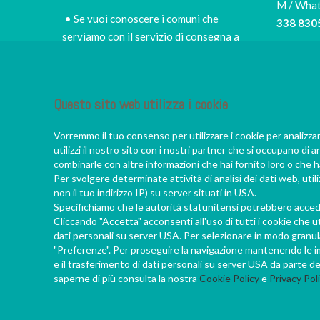
M / Wha
• Se vuoi conoscere i comuni che
338 830
serviamo con il servizio di consegna a
domicilio e i prezzi,
scopri le zone di
Tel
consegna e le tariffe
030 505
• per scegliere di persona il miglior sushi
Questo sito web utilizza i cookie
E-mail
takeaway della zona
info@iro
• per fermarti nel nostro piccolo e
Vorremmo il tuo consenso per utilizzare i cookie per analizza
accogliete ristorante, a godere di un
utilizzi il nostro sito con i nostri partner che si occupano di a
vero convivio giapponese
combinarle con altre informazioni che hai fornito loro o che ha
Per svolgere determinate attività di analisi dei dati web, uti
• per scoprire da Francesco e dal suo
non il tuo indirizzo IP) su server situati in USA.
staff sempre nuove e appassionanti
Specifichiamo che le autorità statunitensi potrebbero acceder
chicche sul mondo nipponico
Cliccando "Accetta" acconsenti all'uso di tutti i cookie che ut
dati personali su server USA. Per selezionare in modo granular
"Preferenze". Per proseguire la navigazione mantenendo le imp
e il trasferimento di dati personali su server USA da parte de
saperne di più consulta la nostra
Cookie Policy
e
Privacy Pol
202