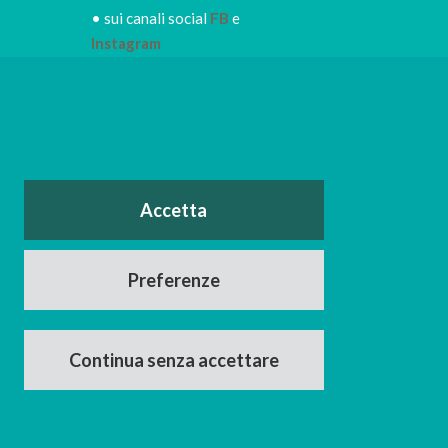
• sui canali social
FB
e
Instagram
• iscriviti alla
NEWSLETTER
IRORI
per restare sempre
informato dei nuovi piatti dei
nostri eventi, di sconti e promozioni in
atto
o
Accetta
nerdì e il
Facebook
Instagram
Preferenze
Continua senza accettare
0166