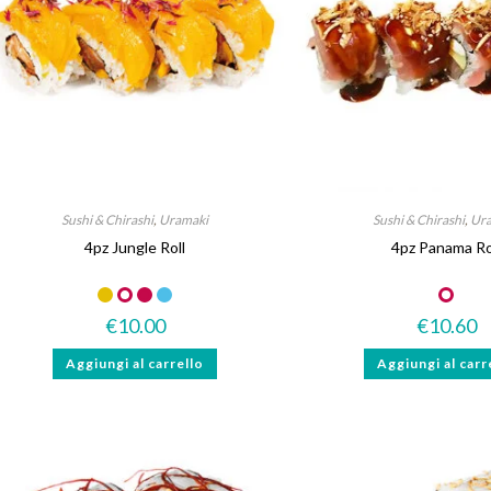
Sushi & Chirashi
,
Uramaki
Sushi & Chirashi
,
Ur
4pz Jungle Roll
4pz Panama Ro
Novità
Senza lattosio
Piccante
€
10.00
€
10.60
Aggiungi al carrello
Aggiungi al carr