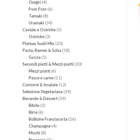
4
Onigiri
4
prodotti
6
Pom Pom
prodotti
6
8
Temaki
8
prodotti
34
Uramaki
34
prodotti
5
Caviale e Ostriche
prodotti
5
3
Ostriche
3
prodotti
20
Plateau Sushi Mix
prodotti
20
18
Pasta, Ramen & Soba
prodotti
18
5
Gyoza
5
prodotti
20
Secondi piatti & Mezzi piatti
prodotti
20
6
Mezzi piatti
6
prodotti
11
Pesce e carne
prodotti
11
12
Gluten Free
Novità
Senza lattosio
Piccante
Novità
Contorni & Insalate
12
prodotti
24
Selezione Vegetariana
prodotti
24
59
Bevande & Dessert
59
prodotti
2
Bibite
2
prodotti
6
Birre
6
prodotti
16
Bollicine Franciacorta
prodotti
16
4
Champagne
4
prodotti
8
Mochi
8
prodotti
1
Prosecco
prodotti
1