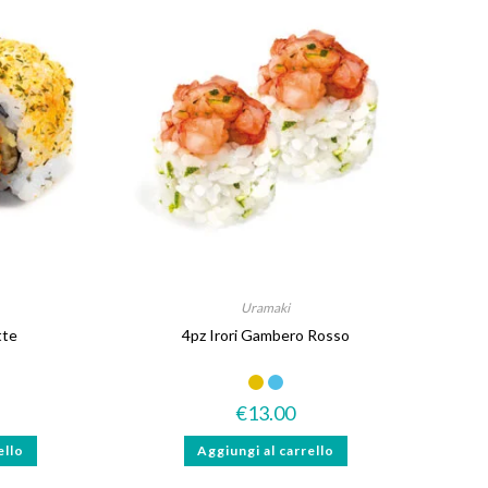
Uramaki
tte
4pz Irori Gambero Rosso
€
13.00
ello
Aggiungi al carrello