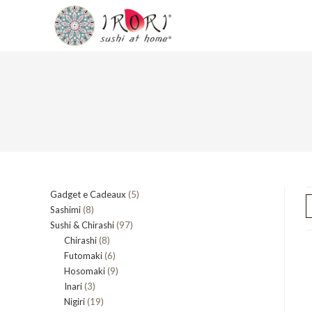
Salta
al
contenuto
5
Gadget e Cadeaux
5
8
Sashimi
8
prodotti
97
Sushi & Chirashi
prodotti
97
8
Chirashi
8
prodotti
6
Futomaki
prodotti
6
9
Hosomaki
9
prodotti
3
Inari
3
prodotti
19
Nigiri
19
prodotti