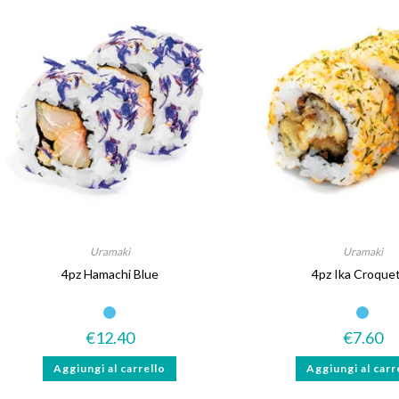
Uramaki
Uramaki
4pz Hamachi Blue
4pz Ika Croque
Gluten Free
Senza lattosio
€
12.40
€
7.60
Aggiungi al carrello
Aggiungi al carr