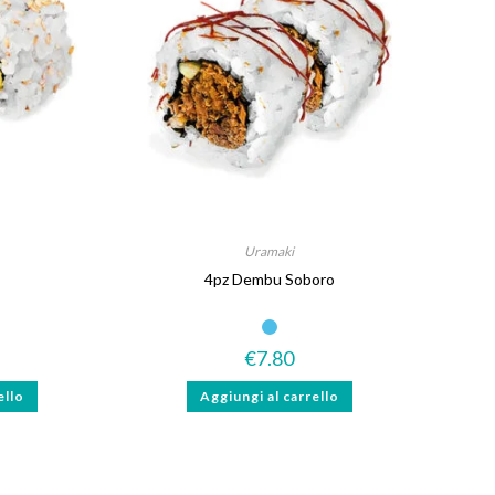
Uramaki
4pz Dembu Soboro
€
7.80
ello
Aggiungi al carrello