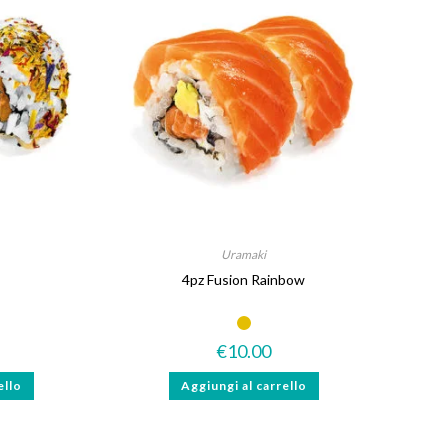
Uramaki
4pz Fusion Rainbow
€
10.00
ello
Aggiungi al carrello