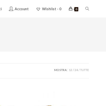
Attiva/disatti
ti
Account
Wishlist -
0
0
la
ricerca
sul
MOSTRA:
12
24
TUTTE
sito
web