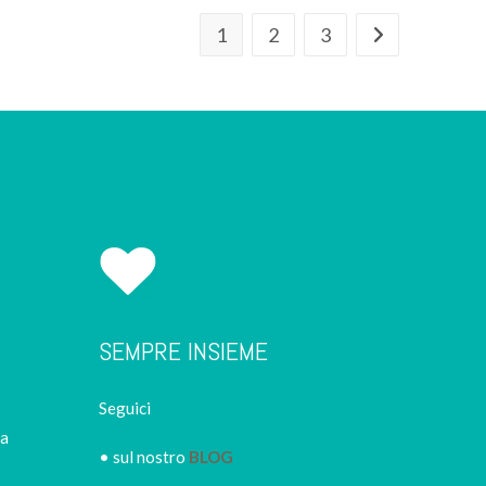
1
2
3
SEMPRE INSIEME
Seguici
ca
• sul nostro
BLOG