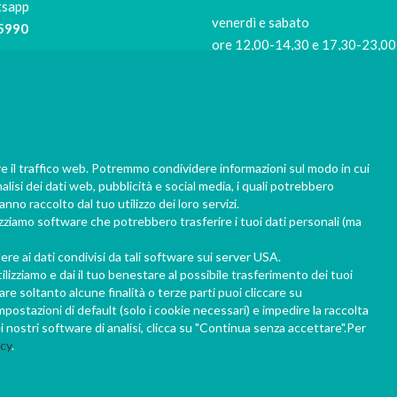
tsapp
venerdì e sabato
5990
ore 12,00-14,30 e 17,30-23,00
Siamo di riposo
9421
il lunedi e il martedi
Per evitare code in negozio
risushiathome.it
re il traffico web. Potremmo condividere informazioni sul modo in cui
prenota la tua consegna almen
nalisi dei dati web, pubblicità e social media, i quali potrebbero
1 ora prima del ritiro, 2 ore il ve
nno raccolto dal tuo utilizzo dei loro servizi.
sabato sera.
lizziamo software che potrebbero trasferire i tuoi dati personali (ma
Grazie per la collaborazione!
e ai dati condivisi da tali software sui server USA.
ilizziamo e dai il tuo benestare al possibile trasferimento dei tuoi
e soltanto alcune finalità o terze parti puoi cliccare su
ostazioni di default (solo i cookie necessari) e impedire la raccolta
i nostri software di analisi, clicca su "Continua senza accettare".Per
icy
.
0 © Kenkoo snc di G.F. & C. via Poggio Fiorito n.2, 24067 - Sarnico (Bg) - PI 0356626