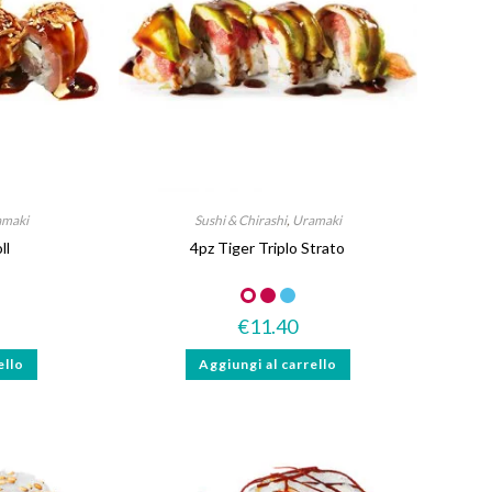
amaki
Sushi & Chirashi
,
Uramaki
ll
4pz Tiger Triplo Strato
€
11.40
ello
Aggiungi al carrello