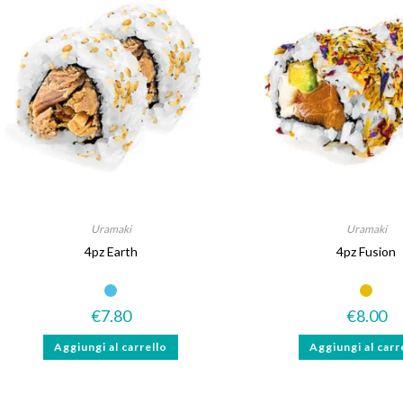
Uramaki
Uramaki
4pz Earth
4pz Fusion
Gluten Free
€
7.80
€
8.00
Aggiungi al carrello
Aggiungi al carr