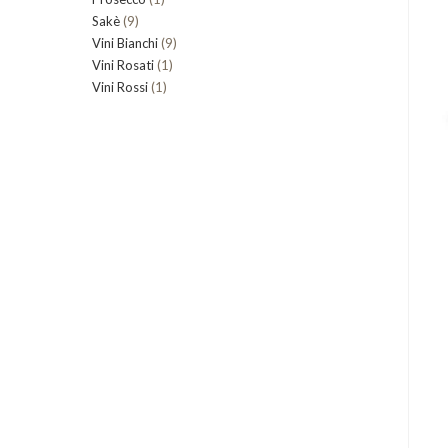
9
Sakè
9
prodotto
9
Vini Bianchi
prodotti
9
1
Vini Rosati
1
prodotti
1
Vini Rossi
1
prodotto
prodotto
Gluten Free
Senza lattosio
Gluten Free
Senza lattosio
Vegano