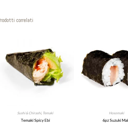
rodotti correlati
Sushi & Chirashi
,
Temaki
Hosomaki
Temaki Spicy Ebi
6pz Suzuki Ma