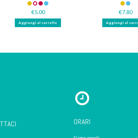
Gluten Free
Novità
Senza lattosio
Piccante
€
5.00
€
7.80
Aggiungi al carrello
Aggiungi al carr
ORARI
TTACI
Siamo aperti