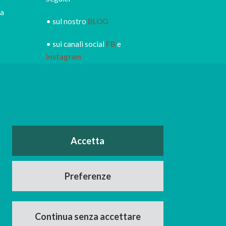
ca
• sul nostro
BLOG
• sui canali social
FB
e
Instagram
• iscriviti alla
NEWSLETTER
IRORI
per restare sempre
informato dei nuovi piatti dei
nostri eventi, di sconti e promozioni in
atto
o
Accetta
nerdì e il
Facebook
Instagram
Preferenze
Continua senza accettare