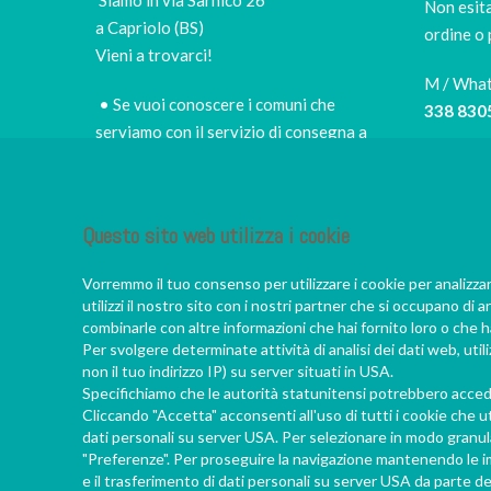
Non esita
a Capriolo (BS)
ordine o 
Vieni a trovarci!
M / Wha
• Se vuoi conoscere i comuni che
338 830
serviamo con il servizio di consegna a
domicilio e i prezzi,
scopri le zone di
Tel
consegna e le tariffe
030 505
• per scegliere di persona il miglior sushi
Questo sito web utilizza i cookie
E-mail
takeaway della zona
info@iro
• per fermarti nel nostro piccolo e
Vorremmo il tuo consenso per utilizzare i cookie per analizza
accogliete ristorante, a godere di un
utilizzi il nostro sito con i nostri partner che si occupano di a
vero convivio giapponese
combinarle con altre informazioni che hai fornito loro o che ha
Per svolgere determinate attività di analisi dei dati web, uti
• per scoprire da Francesco e dal suo
non il tuo indirizzo IP) su server situati in USA.
staff sempre nuove e appassionanti
Specifichiamo che le autorità statunitensi potrebbero acceder
chicche sul mondo nipponico
Cliccando "Accetta" acconsenti all'uso di tutti i cookie che ut
dati personali su server USA. Per selezionare in modo granular
"Preferenze". Per proseguire la navigazione mantenendo le imp
e il trasferimento di dati personali su server USA da parte de