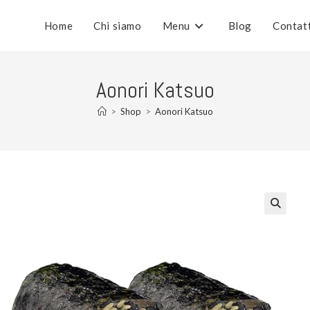
Home
Chi siamo
Menu
Blog
Contat
Aonori Katsuo
>
Shop
>
Aonori Katsuo