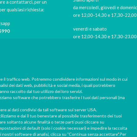
re a contattarci, per un
da mercoledi, giovedì e domeni
per qualsiasi richiesta:
ore 12,00-14,30 e 17,30-22,00
tsapp
venerdì e sabato
5990
ore 12,00-14,30 e 17,30-23,00
Siamo di riposo
9421
il lunedi e il martedi
Per evitare code in negozio
risushiathome.it
prenota la tua consegna almen
re il traffico web. Potremmo condividere informazioni sul modo in cui
nalisi dei dati web, pubblicità e social media, i quali potrebbero
1 ora prima del ritiro, 2 ore il ve
nno raccolto dal tuo utilizzo dei loro servizi.
sabato sera.
lizziamo software che potrebbero trasferire i tuoi dati personali (ma
Grazie per la collaborazione!
e ai dati condivisi da tali software sui server USA.
ilizziamo e dai il tuo benestare al possibile trasferimento dei tuoi
e soltanto alcune finalità o terze parti puoi cliccare su
ostazioni di default (solo i cookie necessari) e impedire la raccolta
i nostri software di analisi, clicca su "Continua senza accettare".Per