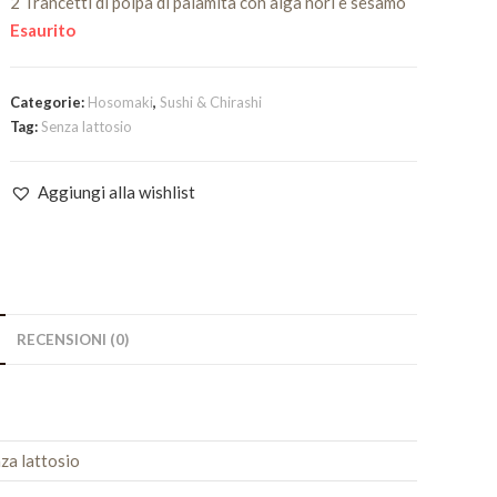
2 Trancetti di polpa di palamita con alga nori e sesamo
Esaurito
Categorie:
Hosomaki
,
Sushi & Chirashi
Tag:
Senza lattosio
Aggiungi alla wishlist
RECENSIONI (0)
za lattosio