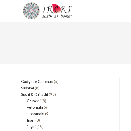
Salta
al
contenuto
5
Gadget e Cadeaux
5
8
Sashimi
8
prodotti
97
Sushi & Chirashi
prodotti
97
8
Chirashi
8
prodotti
6
Futomaki
prodotti
6
9
Hosomaki
9
prodotti
3
Inari
3
prodotti
19
Nigiri
19
prodotti