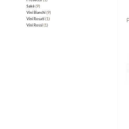
9
Sakè
9
prodotto
9
Vini Bianchi
prodotti
9
1
P
Vini Rosati
1
prodotti
1
Vini Rossi
1
prodotto
prodotto