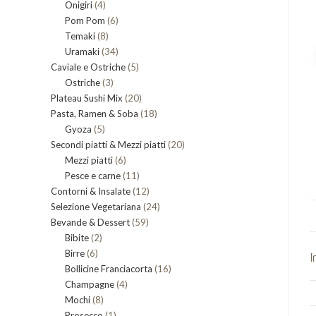
4
Onigiri
4
prodotti
6
Pom Pom
prodotti
6
8
Temaki
8
prodotti
34
Uramaki
34
prodotti
5
Caviale e Ostriche
prodotti
5
3
Ostriche
3
prodotti
20
Plateau Sushi Mix
prodotti
20
18
Pasta, Ramen & Soba
prodotti
18
5
Gyoza
5
prodotti
20
Secondi piatti & Mezzi piatti
prodotti
20
6
Mezzi piatti
6
prodotti
11
Pesce e carne
prodotti
11
12
Contorni & Insalate
12
prodotti
24
Selezione Vegetariana
prodotti
24
59
Bevande & Dessert
59
prodotti
2
Bibite
2
prodotti
6
Birre
6
prodotti
I
16
Bollicine Franciacorta
prodotti
16
4
Champagne
4
prodotti
8
Mochi
8
prodotti
1
Prosecco
prodotti
1