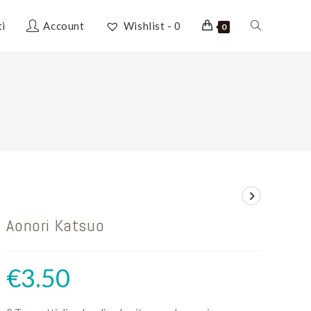
Attiva/disatti
ti
Account
Wishlist -
0
0
la
ricerca
sul
Aonori Katsuo
sito
€
3.50
web