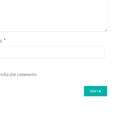
*
il
 volta che commento.