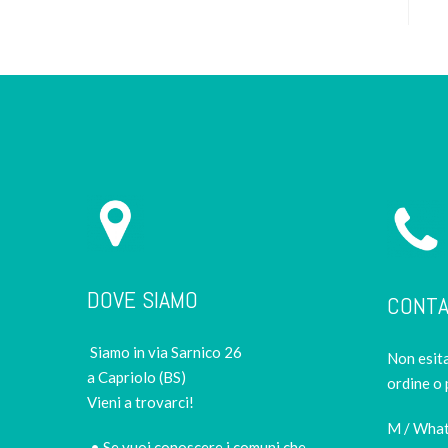
DOVE SIAMO
CONTA
Siamo in via Sarnico 26
Non esita
a Capriolo (BS)
ordine o 
Vieni a trovarci!
M / Wha
• Se vuoi conoscere i comuni che