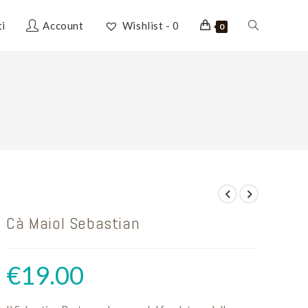
Attiva/disatti
ti
Account
Wishlist -
0
0
la
ricerca
sul
Cà Maiol Sebastian
sito
€
19.00
web