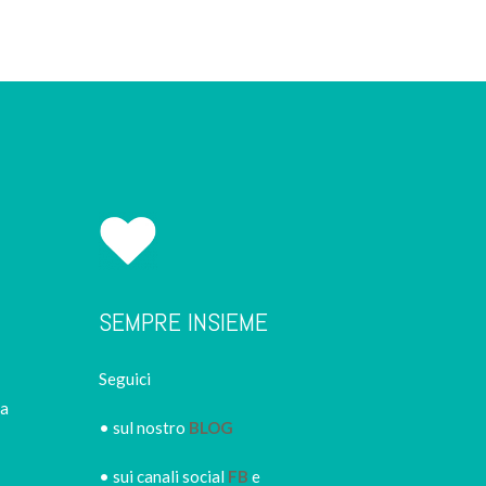
SEMPRE INSIEME
Seguici
ca
• sul nostro
BLOG
• sui canali social
FB
e