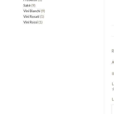
9
Sakè
9
prodotto
9
Vini Bianchi
prodotti
9
1
Vini Rosati
1
prodotti
1
Vini Rossi
1
prodotto
prodotto
R
A
I
L
L