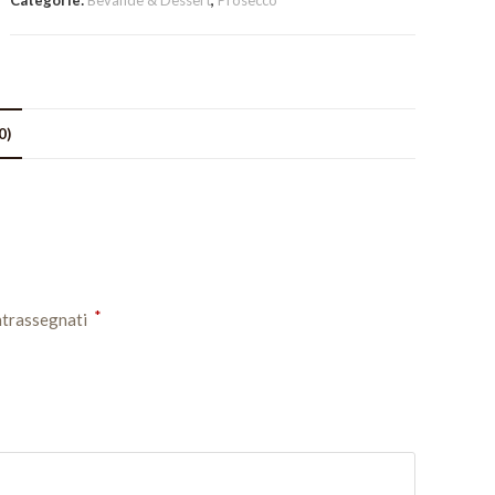
Categorie:
Bevande & Dessert
,
Prosecco
0)
*
ntrassegnati