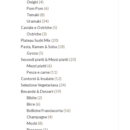
4
Onigiri
4
prodotti
6
Pom Pom
prodotti
6
8
Temaki
8
prodotti
34
Uramaki
34
prodotti
5
Caviale e Ostriche
prodotti
5
3
Ostriche
3
prodotti
20
Plateau Sushi Mix
prodotti
20
18
Pasta, Ramen & Soba
prodotti
18
5
Gyoza
5
prodotti
20
Secondi piatti & Mezzi piatti
prodotti
20
6
Mezzi piatti
6
prodotti
11
Pesce e carne
prodotti
11
12
Contorni & Insalate
12
prodotti
24
Selezione Vegetariana
prodotti
24
59
Bevande & Dessert
59
prodotti
2
Bibite
2
prodotti
6
Birre
6
prodotti
16
Bollicine Franciacorta
prodotti
16
4
Champagne
4
prodotti
8
Mochi
8
prodotti
1
Prosecco
prodotti
1