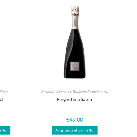
Birre
Bevande & Dessert
,
Bollicine Franciacorta
cl
Ferghettina Saten
€
49.00
ello
Aggiungi al carrello