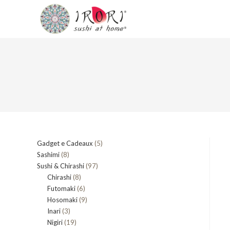
Salta
al
contenuto
5
Gadget e Cadeaux
5
8
Sashimi
8
prodotti
97
Sushi & Chirashi
prodotti
97
8
Chirashi
8
prodotti
6
Futomaki
prodotti
6
9
Hosomaki
9
prodotti
3
Inari
3
prodotti
19
Nigiri
19
prodotti