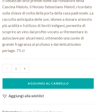
Il Sebastian Brut prende nome dal fondatore della
Cascina Maiolo, il Notaio Sebastiano Maioli, ricordato
sulla chiave di volta della porta della casa padronale. La
raccolta anticipata delle uve, idonee a donare al mosto
più acidità e l’utilizzo di lieviti indigeni, permette di
scoprire un vino dal profilo vocato a rifermentare in
autoclave per alcuni mesi, ottenendo una cuvèe di
grande fragranza al profumo e dal delicatissimo
perlage. 75 cl
Cà
-
+
Maiol
Sebastian
AGGIUNGI AL CARRELLO
quantità
Aggiungi alla wishlist