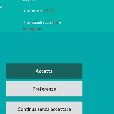
ca
• sul nostro
BLOG
• sui canali social
FB
e
Instagram
• iscriviti alla
NEWSLETTER
IRORI
per restare sempre
informato dei nuovi piatti dei
nostri eventi, di sconti e promozioni in
atto
o
Accetta
nerdì e il
Facebook
Instagram
Preferenze
Continua senza accettare