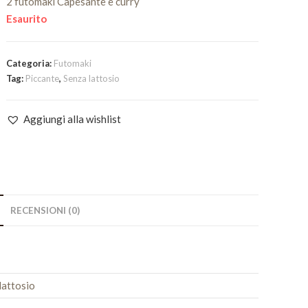
2 futomaki Capesante e curry
Esaurito
Categoria:
Futomaki
Tag:
Piccante
,
Senza lattosio
Aggiungi alla wishlist
RECENSIONI (0)
lattosio