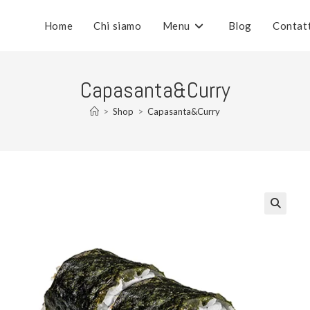
Home
Chi siamo
Menu
Blog
Contat
Capasanta&Curry
>
Shop
>
Capasanta&Curry