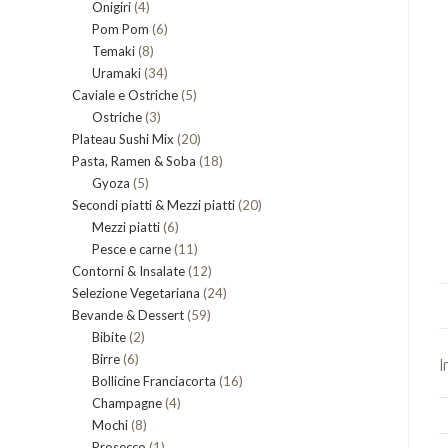
4
Onigiri
4
prodotti
6
Pom Pom
prodotti
6
8
Temaki
8
prodotti
34
Uramaki
34
prodotti
5
Caviale e Ostriche
prodotti
5
3
Ostriche
3
prodotti
20
Plateau Sushi Mix
prodotti
20
18
Pasta, Ramen & Soba
prodotti
18
5
Gyoza
5
prodotti
20
Secondi piatti & Mezzi piatti
prodotti
20
6
Mezzi piatti
6
prodotti
11
Pesce e carne
prodotti
11
12
Contorni & Insalate
12
prodotti
24
Selezione Vegetariana
prodotti
24
59
Bevande & Dessert
59
prodotti
2
Bibite
2
prodotti
6
Birre
6
prodotti
I
16
Bollicine Franciacorta
prodotti
16
4
Champagne
4
prodotti
8
Mochi
8
prodotti
1
Prosecco
prodotti
1