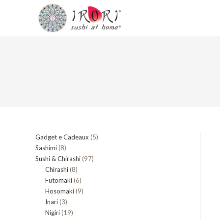
Salta
al
contenuto
5
Gadget e Cadeaux
5
8
Sashimi
8
prodotti
97
Sushi & Chirashi
prodotti
97
8
Chirashi
8
prodotti
6
Futomaki
prodotti
6
9
Hosomaki
9
prodotti
3
Inari
3
prodotti
19
Nigiri
19
prodotti