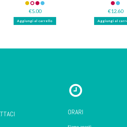
Gluten Free
Senza lattosio
Piccante
€
5.00
€
12.60
Aggiungi al carrello
Aggiungi al carr
ORARI
TTACI
Siamo aperti