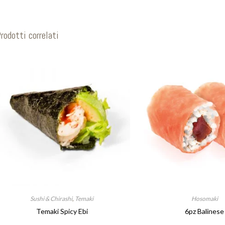
rodotti correlati
Sushi & Chirashi
,
Temaki
Hosomaki
Temaki Spicy Ebi
6pz Balinese