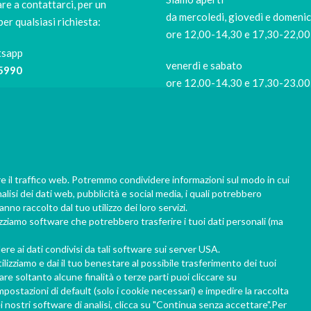
re a contattarci, per un
da mercoledi, giovedì e domeni
per qualsiasi richiesta:
ore 12,00-14,30 e 17,30-22,00
tsapp
venerdì e sabato
5990
ore 12,00-14,30 e 17,30-23,00
Siamo di riposo
9421
il lunedi e il martedi
Per evitare code in negozio
risushiathome.it
prenota la tua consegna almen
re il traffico web. Potremmo condividere informazioni sul modo in cui
nalisi dei dati web, pubblicità e social media, i quali potrebbero
1 ora prima del ritiro, 2 ore il ve
nno raccolto dal tuo utilizzo dei loro servizi.
sabato sera.
lizziamo software che potrebbero trasferire i tuoi dati personali (ma
Grazie per la collaborazione!
e ai dati condivisi da tali software sui server USA.
ilizziamo e dai il tuo benestare al possibile trasferimento dei tuoi
e soltanto alcune finalità o terze parti puoi cliccare su
ostazioni di default (solo i cookie necessari) e impedire la raccolta
i nostri software di analisi, clicca su "Continua senza accettare".Per