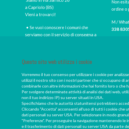
Non esita
a Capriolo (BS)
ordine o 
Vieni a trovarci!
M / Wha
• Se vuoi conoscere i comuni che
338 830
serviamo con il servizio di consegna a
domicilio e i prezzi,
scopri le zone di
Tel
consegna e le tariffe
030 505
• per scegliere di persona il miglior sushi
Questo sito web utilizza i cookie
E-mail
takeaway della zona
info@iro
• per fermarti nel nostro piccolo e
Vorremmo il tuo consenso per utilizzare i cookie per analizza
accogliete ristorante, a godere di un
utilizzi il nostro sito con i nostri partner che si occupano di a
vero convivio giapponese
combinarle con altre informazioni che hai fornito loro o che ha
Per svolgere determinate attività di analisi dei dati web, uti
• per scoprire da Francesco e dal suo
non il tuo indirizzo IP) su server situati in USA.
staff sempre nuove e appassionanti
Specifichiamo che le autorità statunitensi potrebbero acceder
chicche sul mondo nipponico
Cliccando "Accetta" acconsenti all'uso di tutti i cookie che ut
dati personali su server USA. Per selezionare in modo granular
"Preferenze". Per proseguire la navigazione mantenendo le imp
e il trasferimento di dati personali su server USA da parte de