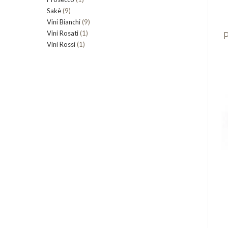
9
Sakè
9
prodotto
9
Vini Bianchi
prodotti
9
1
P
Vini Rosati
1
prodotti
1
Vini Rossi
1
prodotto
prodotto