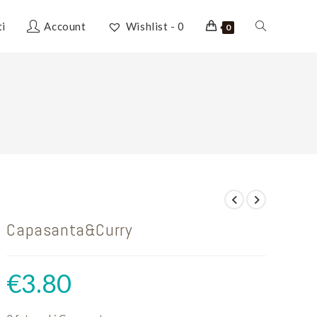
Attiva/disatti
ti
Account
Wishlist -
0
0
la
ricerca
sul
Capasanta&Curry
sito
€
3.80
web