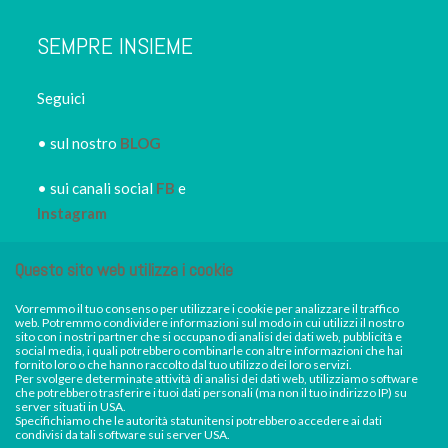
SEMPRE INSIEME
Seguici
• sul nostro
BLOG
• sui canali social
FB
e
Instagram
• iscriviti alla
NEWSLETTER
Questo sito web utilizza i cookie
IRORI
per restare sempre
informato dei nuovi piatti dei
Vorremmo il tuo consenso per utilizzare i cookie per analizzare il traffico
web. Potremmo condividere informazioni sul modo in cui utilizzi il nostro
nostri eventi, di sconti e promozioni in atto
sito con i nostri partner che si occupano di analisi dei dati web, pubblicità e
social media, i quali potrebbero combinarle con altre informazioni che hai
fornito loro o che hanno raccolto dal tuo utilizzo dei loro servizi.
Per svolgere determinate attività di analisi dei dati web, utilizziamo software
Facebook
Instagram
che potrebbero trasferire i tuoi dati personali (ma non il tuo indirizzo IP) su
server situati in USA.
Specifichiamo che le autorità statunitensi potrebbero accedere ai dati
condivisi da tali software sui server USA.