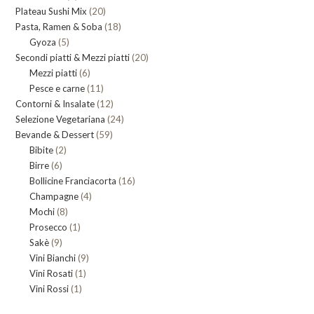
20
Plateau Sushi Mix
prodotti
20
18
Pasta, Ramen & Soba
prodotti
18
5
Gyoza
5
prodotti
20
Secondi piatti & Mezzi piatti
prodotti
20
6
Mezzi piatti
6
prodotti
11
Pesce e carne
prodotti
11
12
Contorni & Insalate
12
prodotti
24
Selezione Vegetariana
prodotti
24
59
Bevande & Dessert
59
prodotti
2
Bibite
2
prodotti
6
Birre
6
prodotti
16
Bollicine Franciacorta
prodotti
16
4
Champagne
4
prodotti
8
Mochi
8
prodotti
1
Prosecco
prodotti
1
9
Sakè
9
prodotto
9
Vini Bianchi
prodotti
9
1
Vini Rosati
1
prodotti
1
Vini Rossi
1
prodotto
prodotto