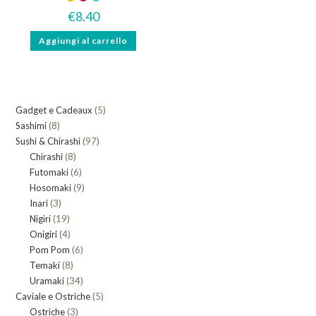
€
8.40
Aggiungi al carrello
5
Gadget e Cadeaux
5
8
Sashimi
8
prodotti
97
Sushi & Chirashi
prodotti
97
8
Chirashi
8
prodotti
6
Futomaki
prodotti
6
9
Hosomaki
9
prodotti
3
Inari
3
prodotti
19
Nigiri
19
prodotti
4
Onigiri
4
prodotti
6
Pom Pom
prodotti
6
8
Temaki
8
prodotti
34
Uramaki
34
prodotti
5
Caviale e Ostriche
prodotti
5
3
Ostriche
3
prodotti