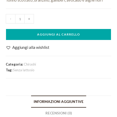
Tonno scottato, branzino, gamberi, avocado e alghe nori
Chirashi
-
+
Irori
Spring
AGGIUNGI AL CARRELLO
quantità
Aggiungi alla wishlist
Categoria:
Chirashi
Tag:
Senza lattosio
INFORMAZIONI AGGIUNTIVE
RECENSIONI (0)