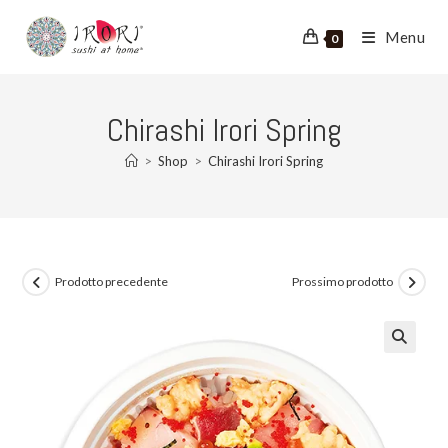
Salta
al
Menu
0
contenuto
Chirashi Irori Spring
>
Shop
>
Chirashi Irori Spring
Prodotto precedente
Prossimo prodotto