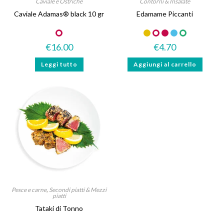
Caviale e Ostriche
Contorni & Insalate
Caviale Adamas® black 10 gr
Edamame Piccanti
€
16.00
€
4.70
Leggi tutto
Aggiungi al carrello
Pesce e carne
,
Secondi piatti & Mezzi
piatti
Tataki di Tonno