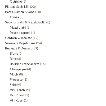
3
Ostriche
3
prodotti
20
Plateau Sushi Mix
prodotti
20
18
Pasta, Ramen & Soba
prodotti
18
5
Gyoza
5
prodotti
20
Secondi piatti & Mezzi piatti
prodotti
20
6
Mezzi piatti
6
prodotti
11
Pesce e carne
prodotti
11
12
Contorni & Insalate
12
prodotti
24
Selezione Vegetariana
prodotti
24
59
Bevande & Dessert
59
prodotti
2
Bibite
2
prodotti
6
Birre
6
prodotti
16
Bollicine Franciacorta
prodotti
16
4
Champagne
4
prodotti
8
Mochi
8
prodotti
1
Prosecco
prodotti
1
9
Sakè
9
prodotto
9
Vini Bianchi
prodotti
9
1
Vini Rosati
1
prodotti
1
Vini Rossi
1
prodotto
prodotto