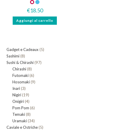
€
18.50
Aggiungi al carrello
5
Gadget e Cadeaux
5
8
Sashimi
8
prodotti
97
Sushi & Chirashi
prodotti
97
8
Chirashi
8
prodotti
6
Futomaki
prodotti
6
9
Hosomaki
9
prodotti
3
Inari
3
prodotti
19
Nigiri
19
prodotti
4
Onigiri
4
prodotti
6
Pom Pom
prodotti
6
8
Temaki
8
prodotti
34
Uramaki
34
prodotti
5
Caviale e Ostriche
prodotti
5