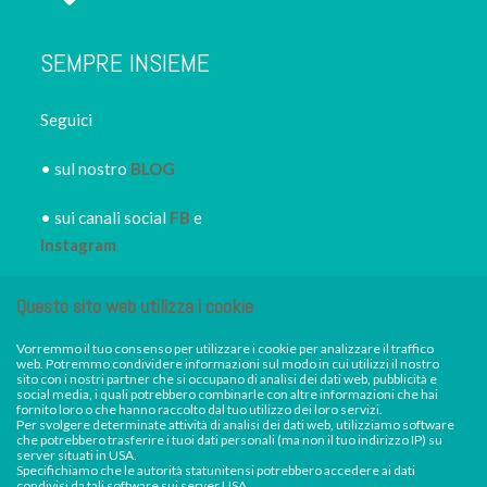
SEMPRE INSIEME
Seguici
• sul nostro
BLOG
• sui canali social
FB
e
Instagram
• iscriviti alla
NEWSLETTER
Questo sito web utilizza i cookie
IRORI
per restare sempre
informato dei nuovi piatti dei
Vorremmo il tuo consenso per utilizzare i cookie per analizzare il traffico
web. Potremmo condividere informazioni sul modo in cui utilizzi il nostro
nostri eventi, di sconti e promozioni in atto
sito con i nostri partner che si occupano di analisi dei dati web, pubblicità e
social media, i quali potrebbero combinarle con altre informazioni che hai
**AVVISO DI FERRAGOSTO** Sabato 15
fornito loro o che hanno raccolto dal tuo utilizzo dei loro servizi.
Per svolgere determinate attività di analisi dei dati web, utilizziamo software
agosto Irori Sushi resterà chiuso. Saremo invece
Facebook
Instagram
che potrebbero trasferire i tuoi dati personali (ma non il tuo indirizzo IP) su
server situati in USA.
aperti e regolarmente disponibili per consegne a
Specifichiamo che le autorità statunitensi potrebbero accedere ai dati
condivisi da tali software sui server USA.