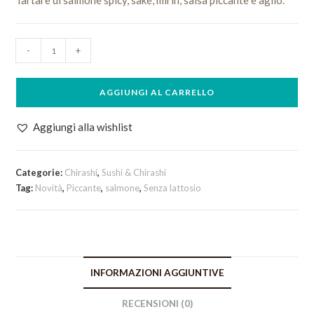
Tartare di salmone spicy, sakè, mirin, salsa piccante e aglio.
Chirashi
-
+
Yukke
quantità
AGGIUNGI AL CARRELLO
Aggiungi alla wishlist
Categorie:
Chirashi
,
Sushi & Chirashi
Tag:
Novità
,
Piccante
,
salmone
,
Senza lattosio
INFORMAZIONI AGGIUNTIVE
RECENSIONI (0)