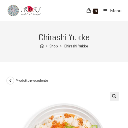
Salta
al
Menu
0
contenuto
Chirashi Yukke
>
Shop
>
Chirashi Yukke
Prodotto precedente