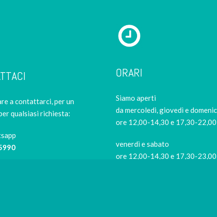
ORARI
TTACI
Siamo aperti
re a contattarci, per un
da mercoledi, giovedì e domeni
per qualsiasi richiesta:
ore 12,00-14,30 e 17,30-22,00
tsapp
venerdì e sabato
5990
ore 12,00-14,30 e 17,30-23,00
Siamo di riposo
9421
il lunedi e il martedi
Per evitare code in negozio
risushiathome.it