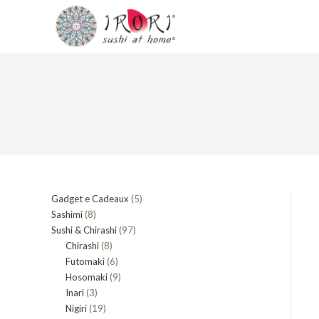
Salta
al
contenuto
5
Gadget e Cadeaux
5
8
Sashimi
8
prodotti
97
Sushi & Chirashi
prodotti
97
8
Chirashi
8
prodotti
6
Futomaki
prodotti
6
9
Hosomaki
9
prodotti
3
Inari
3
prodotti
19
Nigiri
19
prodotti