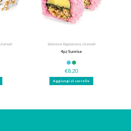
Uramaki
Selezione Vegetariana
,
Uramaki
4pz Sunrise
€
8.20
Aggiungi al carrello