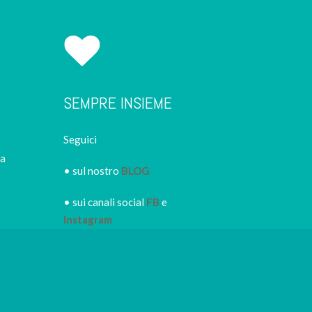
SEMPRE INSIEME
Seguici
ca
• sul nostro
BLOG
• sui canali social
FB
e
Instagram
• iscriviti alla
NEWSLETTER
IRORI
per restare sempre
informato dei nuovi piatti dei
nostri eventi, di sconti e promozioni in