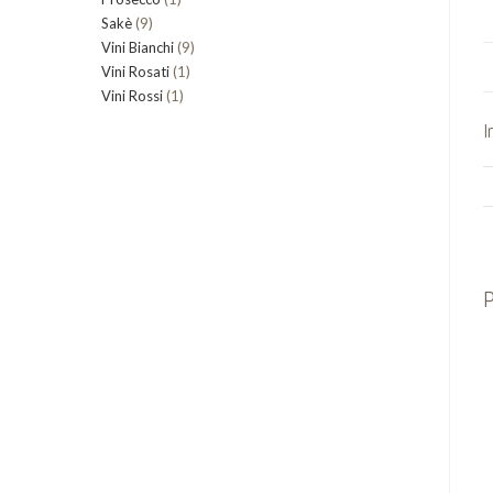
9
Sakè
9
prodotto
9
Vini Bianchi
prodotti
9
1
Vini Rosati
1
prodotti
1
Vini Rossi
1
prodotto
prodotto
I
P