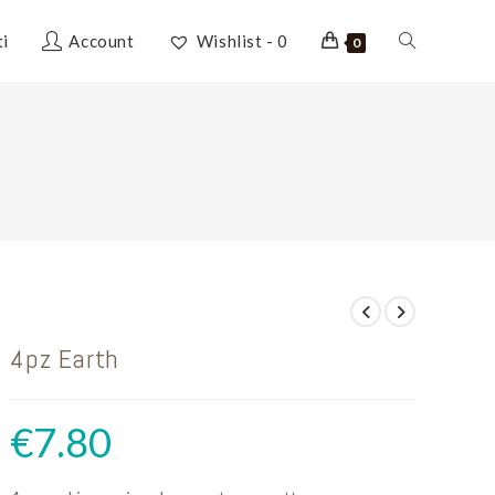
Attiva/disatti
ti
Account
Wishlist -
0
0
la
ricerca
sul
4pz Earth
sito
€
7.80
web