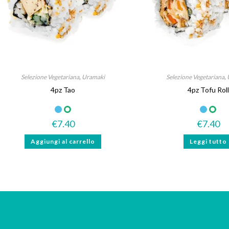
Selezione Vegetariana
,
Uramaki
Selezione Vegetariana
,
4pz Tao
4pz Tofu Roll
Senza lattosio
Vegetariano
€
7.40
€
7.40
Aggiungi al carrello
Leggi tutto