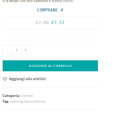
4 uramaki con mix salmone e tonno cotto.
COMPRANE 4
€
7.80
€
7.57
4pz
-
+
Earth
quantità
AGGIUNGI AL CARRELLO
Aggiungi alla wishlist
Categoria:
Uramaki
Tag:
salmone
,
Senza lattosio