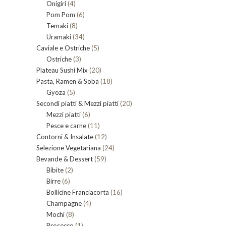
4
Onigiri
4
prodotti
6
Pom Pom
prodotti
6
8
Temaki
8
prodotti
34
Uramaki
34
prodotti
5
Caviale e Ostriche
prodotti
5
3
Ostriche
3
prodotti
20
Plateau Sushi Mix
prodotti
20
18
Pasta, Ramen & Soba
prodotti
18
5
Gyoza
5
prodotti
20
Secondi piatti & Mezzi piatti
prodotti
20
6
Mezzi piatti
6
prodotti
11
Pesce e carne
prodotti
11
12
Contorni & Insalate
12
prodotti
24
Selezione Vegetariana
prodotti
24
59
Bevande & Dessert
59
prodotti
2
Bibite
2
prodotti
6
Birre
6
prodotti
16
Bollicine Franciacorta
prodotti
16
4
Champagne
4
prodotti
8
Mochi
8
prodotti
1
Prosecco
prodotti
1