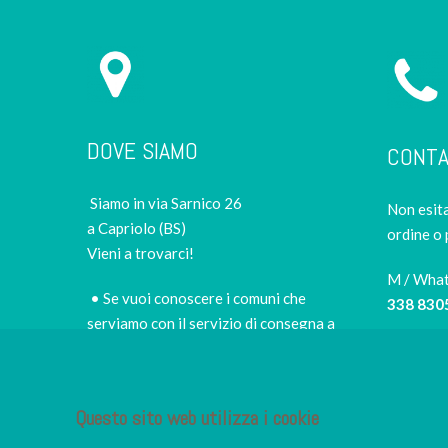
DOVE SIAMO
CONTA
Siamo in via Sarnico 26
Non esita
a Capriolo (BS)
ordine o 
Vieni a trovarci!
M / Wha
• Se vuoi conoscere i comuni che
338 830
serviamo con il servizio di consegna a
domicilio e i prezzi,
scopri le zone di
Tel
consegna e le tariffe
030 505
• per scegliere di persona il miglior sushi
Questo sito web utilizza i cookie
E-mail
takeaway della zona
info@iro
• per fermarti nel nostro piccolo e