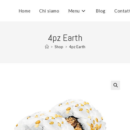
Home
Chi siamo
Menu
Blog
Contat
4pz Earth
>
Shop
>
4pz Earth