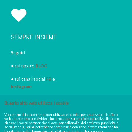
SEMPRE INSIEME
Seguici
• sul nostro
BLOG
• sui canali social
FB
e
Instagram
• iscriviti alla
NEWSLETTER
Questo sito web utilizza i cookie
IRORI
per restare sempre
informato dei nuovi piatti dei
Vorremmo il tuo consenso per utilizzare i cookie per analizzare il traffico
web. Potremmo condividere informazioni sul modo in cui utilizzi il nostro
nostri eventi, di sconti e promozioni in atto
sito con i nostri partner che si occupano di analisi dei dati web, pubblicità e
social media, i quali potrebbero combinarle con altre informazioni che hai
fornito loro o che hanno raccolto dal tuo utilizzo dei loro servizi.