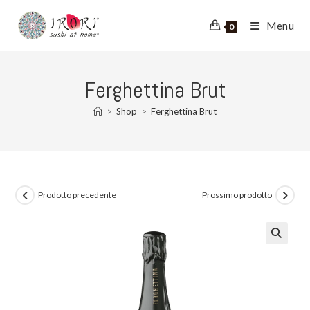
Salta
al
Menu
0
contenuto
Ferghettina Brut
>
Shop
>
Ferghettina Brut
Prodotto precedente
Prossimo prodotto