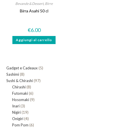
Bevande & Dessert
,
Birre
Birra Asahi 50 cl
€
6.00
Aggiungi al carrello
5
Gadget e Cadeaux
5
8
Sashimi
8
prodotti
97
Sushi & Chirashi
prodotti
97
8
Chirashi
8
prodotti
6
Futomaki
prodotti
6
9
Hosomaki
9
prodotti
3
Inari
3
prodotti
19
Nigiri
19
prodotti
4
Onigiri
4
prodotti
6
Pom Pom
prodotti
6