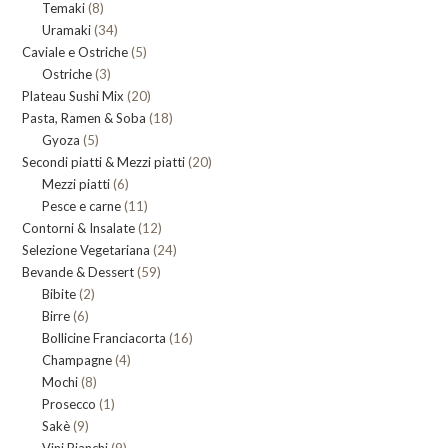
8
Temaki
8
prodotti
34
Uramaki
34
prodotti
5
Caviale e Ostriche
prodotti
5
3
Ostriche
3
prodotti
20
Plateau Sushi Mix
prodotti
20
18
Pasta, Ramen & Soba
prodotti
18
5
Gyoza
5
prodotti
20
Secondi piatti & Mezzi piatti
prodotti
20
6
Mezzi piatti
6
prodotti
11
Pesce e carne
prodotti
11
12
Contorni & Insalate
12
prodotti
24
Selezione Vegetariana
prodotti
24
59
Bevande & Dessert
59
prodotti
2
Bibite
2
prodotti
6
Birre
6
prodotti
16
Bollicine Franciacorta
prodotti
16
4
Champagne
4
prodotti
8
Mochi
8
prodotti
1
Prosecco
prodotti
1
9
Sakè
9
prodotto
9