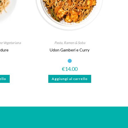
ne Vegetariana
Pasta, Ramen & Soba
rdure
Udon Gamberi e Curry
€
14.00
ello
Aggiungi al carrello