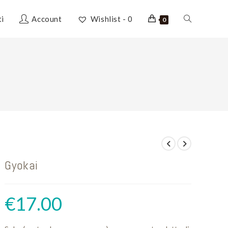
Attiva/disatti
ti
Account
Wishlist -
0
0
la
ricerca
sul
Gyokai
sito
€
17.00
web