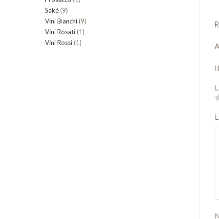
9
Sakè
9
prodotto
9
Vini Bianchi
prodotti
9
R
1
Vini Rosati
1
prodotti
1
Vini Rossi
1
prodotto
A
prodotto
I
L
L