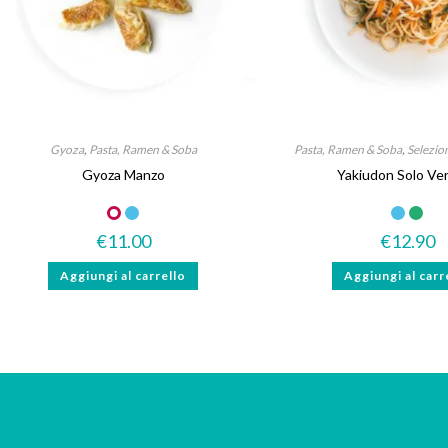
Gyoza
,
Pasta, Ramen & Soba
Pasta, Ramen & Soba
,
Selezio
Gyoza Manzo
Yakiudon Solo Ve
Senza lattosio
€
11.00
€
12.90
Aggiungi al carrello
Aggiungi al carr