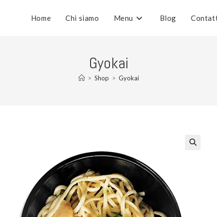
Home
Chi siamo
Menu
Blog
Contat
Gyokai
>
Shop
>
Gyokai