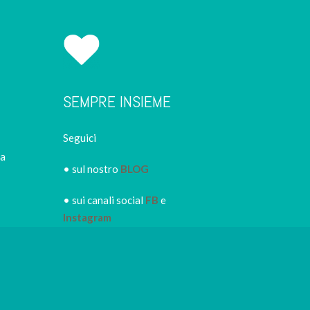
SEMPRE INSIEME
Seguici
ca
• sul nostro
BLOG
• sui canali social
FB
e
Instagram
• iscriviti alla
NEWSLETTER
IRORI
per restare sempre
informato dei nuovi piatti dei
nostri eventi, di sconti e promozioni in