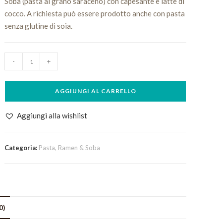
Soba (pasta al grano saraceno) con capesante e latte di
cocco. A richiesta può essere prodotto anche con pasta
senza glutine di soia.
Gyokai
-
+
quantità
AGGIUNGI AL CARRELLO
Aggiungi alla wishlist
Categoria:
Pasta, Ramen & Soba
0)