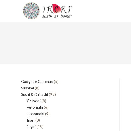
Salta
al
contenuto
5
Gadget e Cadeaux
5
8
Sashimi
8
prodotti
97
Sushi & Chirashi
prodotti
97
8
Chirashi
8
prodotti
6
Futomaki
prodotti
6
9
Hosomaki
9
prodotti
3
Inari
3
prodotti
19
Nigiri
19
prodotti