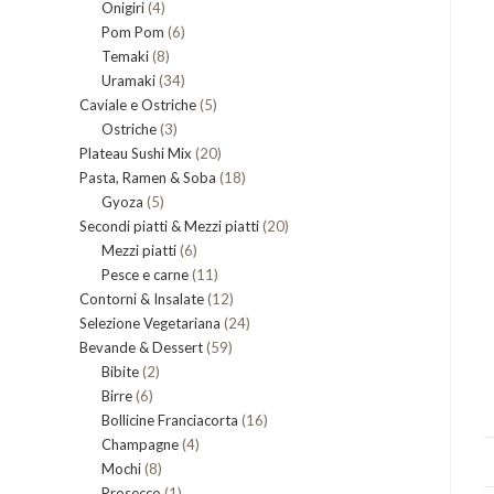
4
Onigiri
4
prodotti
6
Pom Pom
prodotti
6
8
Temaki
8
prodotti
34
Uramaki
34
prodotti
5
Caviale e Ostriche
prodotti
5
3
Ostriche
3
prodotti
20
Plateau Sushi Mix
prodotti
20
18
Pasta, Ramen & Soba
prodotti
18
5
Gyoza
5
prodotti
20
Secondi piatti & Mezzi piatti
prodotti
20
6
Mezzi piatti
6
prodotti
11
Pesce e carne
prodotti
11
12
Contorni & Insalate
12
prodotti
24
Selezione Vegetariana
prodotti
24
59
Bevande & Dessert
59
prodotti
2
Bibite
2
prodotti
6
Birre
6
prodotti
16
Bollicine Franciacorta
prodotti
16
4
Champagne
4
prodotti
8
Mochi
8
prodotti
1
Prosecco
prodotti
1