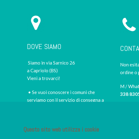
DOVE SIAMO
CONTA
Siamo in via Sarnico 26
Non esita
a Capriolo (BS)
ordine o 
Vieni a trovarci!
M / Wha
• Se vuoi conoscere i comuni che
338 830
serviamo con il servizio di consegna a
domicilio e i prezzi,
scopri le zone di
Tel
consegna e le tariffe
030 505
• per scegliere di persona il miglior sushi
Questo sito web utilizza i cookie
E-mail
takeaway della zona
info@iro
• per fermarti nel nostro piccolo e