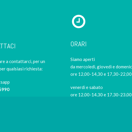
ORARI
TTACI
Siamo aperti
re a contattarci, per un
da mercoledi, giovedì e domeni
per qualsiasi richiesta:
ore 12,00-14,30 e 17,30-22,00
tsapp
venerdì e sabato
5990
ore 12,00-14,30 e 17,30-23,00
Siamo di riposo
9421
il lunedi e il martedi
Per evitare code in negozio
risushiathome.it