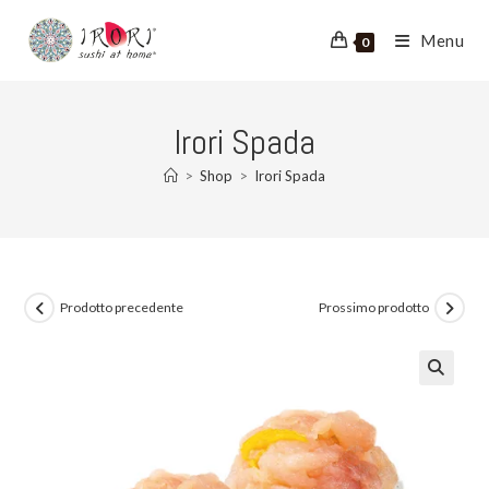
Salta
al
Menu
0
contenuto
Irori Spada
>
Shop
>
Irori Spada
Prodotto precedente
Prossimo prodotto