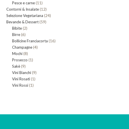
11
Pesce e carne
prodotti
11
12
Contorni & Insalate
12
prodotti
24
Selezione Vegetariana
prodotti
24
59
Bevande & Dessert
59
prodotti
2
Bibite
2
prodotti
6
Birre
6
prodotti
16
Bollicine Franciacorta
prodotti
16
4
Champagne
4
prodotti
8
Mochi
8
prodotti
1
Prosecco
prodotti
1
9
Sakè
9
prodotto
9
Vini Bianchi
prodotti
9
1
Vini Rosati
1
prodotti
1
Vini Rossi
1
prodotto
prodotto