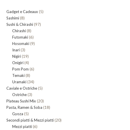
5
Gadget e Cadeaux
5
8
Sashimi
8
prodotti
97
Sushi & Chirashi
prodotti
97
8
Chirashi
8
prodotti
6
Futomaki
prodotti
6
9
Hosomaki
9
prodotti
3
Inari
3
prodotti
19
Nigiri
19
prodotti
4
Onigiri
4
prodotti
6
Pom Pom
prodotti
6
8
Temaki
8
prodotti
34
Uramaki
34
prodotti
5
Caviale e Ostriche
prodotti
5
3
Ostriche
3
prodotti
20
Plateau Sushi Mix
prodotti
20
18
Pasta, Ramen & Soba
prodotti
18
5
Gyoza
5
prodotti
20
Secondi piatti & Mezzi piatti
prodotti
20
6
Mezzi piatti
6
prodotti