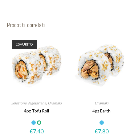
Prodotti correlati
ESAURITO
Selezione Vegetariana
,
Uramaki
Uramaki
4pz Tofu Roll
4pz Earth
€
7.40
€
7.80