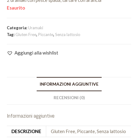
2 uramaki con pesce spada, tartare con arancia
Esaurito
Categoria:
Uramaki
Tag:
Gluten Free
,
Piccante
,
Senza lattosio
Aggiungi alla wishlist
INFORMAZIONI AGGIUNTIVE
RECENSIONI (0)
Informazioni aggiuntive
DESCRIZIONE
Gluten Free, Piccante, Senza lattosio