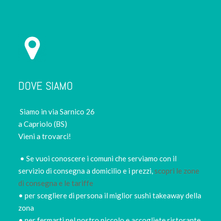
DOVE SIAMO
Siamo in via Sarnico 26
a Capriolo (BS)
Vieni a trovarci!
• Se vuoi conoscere i comuni che serviamo con il
servizio di consegna a domicilio e i prezzi,
scopri le zone
di consegna e le tariffe
• per scegliere di persona il miglior sushi takeaway della
zona
• per fermarti nel nostro piccolo e accogliete ristorante,