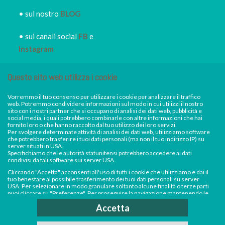
• sul nostro
BLOG
• sui canali social
FB
e
Instagram
• iscriviti alla
NEWSLETTER
Questo sito web utilizza i cookie
IRORI
per restare sempre
informato dei nuovi piatti dei
Vorremmo il tuo consenso per utilizzare i cookie per analizzare il traffico
web. Potremmo condividere informazioni sul modo in cui utilizzi il nostro
nostri eventi, di sconti e promozioni in atto
sito con i nostri partner che si occupano di analisi dei dati web, pubblicità e
social media, i quali potrebbero combinarle con altre informazioni che hai
fornito loro o che hanno raccolto dal tuo utilizzo dei loro servizi.
Per svolgere determinate attività di analisi dei dati web, utilizziamo software
Facebook
Instagram
che potrebbero trasferire i tuoi dati personali (ma non il tuo indirizzo IP) su
server situati in USA.
Specifichiamo che le autorità statunitensi potrebbero accedere ai dati
condivisi da tali software sui server USA.
Cliccando "Accetta" acconsenti all'uso di tutti i cookie che utilizziamo e dai il
tuo benestare al possibile trasferimento dei tuoi dati personali su server
USA. Per selezionare in modo granulare soltanto alcune finalità o terze parti
puoi cliccare su "Preferenze". Per proseguire la navigazione mantenendo le
impostazioni di default (solo i cookie necessari) e impedire la raccolta e il
Accetta
trasferimento di dati personali su server USA da parte dei nostri software di
analisi, clicca su "Continua senza accettare".Per saperne di più consulta la
nostra
Cookie Policy
e
Privacy Policy
.