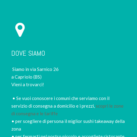
DOVE SIAMO
Siamo in via Sarnico 26
a Capriolo (BS)
Vieni a trovarci!
• Se vuoi conoscere i comuni che serviamo con il
servizio di consegna a domicilio e i prezzi,
scopri le zone
di consegna e le tariffe
• per scegliere di persona il miglior sushi takeaway della
zona
• per fermarti nel nostro piccolo e accogliete ristorante,