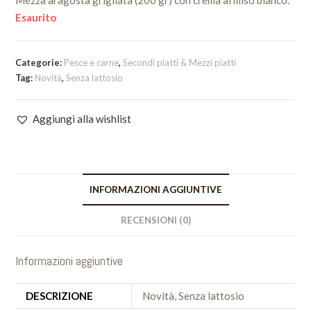
Mezza aragosta grigliata (200 gr) con crema al miso bianco.
Esaurito
Categorie:
Pesce e carne
,
Secondi piatti & Mezzi piatti
Tag:
Novità
,
Senza lattosio
Aggiungi alla wishlist
INFORMAZIONI AGGIUNTIVE
RECENSIONI (0)
Informazioni aggiuntive
DESCRIZIONE
Novità, Senza lattosio