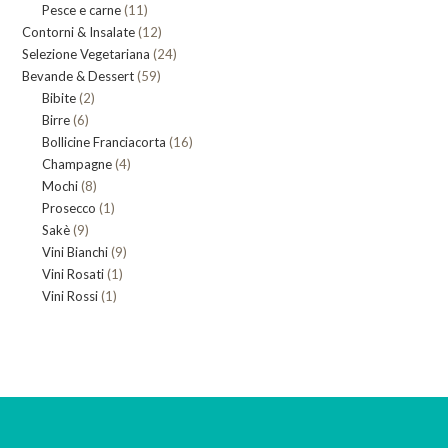
11
Pesce e carne
prodotti
11
12
Contorni & Insalate
12
prodotti
24
Selezione Vegetariana
prodotti
24
59
Bevande & Dessert
59
prodotti
2
Bibite
2
prodotti
6
Birre
6
prodotti
16
Bollicine Franciacorta
prodotti
16
4
Champagne
4
prodotti
8
Mochi
8
prodotti
1
Prosecco
prodotti
1
9
Sakè
9
prodotto
9
Vini Bianchi
prodotti
9
1
Vini Rosati
1
prodotti
1
Vini Rossi
1
prodotto
prodotto