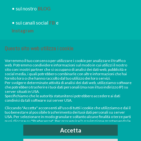
• sul nostro
BLOG
• sui canali social
FB
e
Instagram
• iscriviti alla
NEWSLETTER
Questo sito web utilizza i cookie
IRORI
per restare sempre
informato dei nuovi piatti dei
Vorremmo il tuo consenso per utilizzare i cookie per analizzare il traffico
web. Potremmo condividere informazioni sul modo in cui utilizzi il nostro
nostri eventi, di sconti e promozioni in atto
sito con i nostri partner che si occupano di analisi dei dati web, pubblicità e
social media, i quali potrebbero combinarle con altre informazioni che hai
**AVVISO DI FERRAGOSTO** Sabato 15
fornito loro o che hanno raccolto dal tuo utilizzo dei loro servizi.
Per svolgere determinate attività di analisi dei dati web, utilizziamo software
agosto Irori Sushi resterà chiuso. Saremo invece
Facebook
Instagram
che potrebbero trasferire i tuoi dati personali (ma non il tuo indirizzo IP) su
server situati in USA.
aperti e regolarmente disponibili per consegne a
Specifichiamo che le autorità statunitensi potrebbero accedere ai dati
condivisi da tali software sui server USA.
domicilio e ritiri in negozio da mercoledì 12 a
Cliccando "Accetta" acconsenti all'uso di tutti i cookie che utilizziamo e dai il
tuo benestare al possibile trasferimento dei tuoi dati personali su server
venerdì 14 agosto e domenica 16 agosto. Per
USA. Per selezionare in modo granulare soltanto alcune finalità o terze parti
puoi cliccare su "Preferenze". Per proseguire la navigazione mantenendo le
tutto il resto del mese seguiremo i consueti giorni
impostazioni di default (solo i cookie necessari) e impedire la raccolta e il
Accetta
trasferimento di dati personali su server USA da parte dei nostri software di
e orari di apertura. Buon Ferragosto da tutto lo
analisi, clicca su "Continua senza accettare".Per saperne di più consulta la
nostra
Cookie Policy
e
Privacy Policy
.