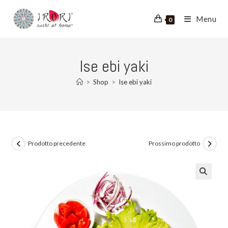
Salta
al
Menu
0
contenuto
Ise ebi yaki
>
Shop
>
Ise ebi yaki
Prodotto precedente
Prossimo prodotto