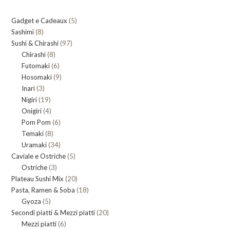
5
Gadget e Cadeaux
5
8
Sashimi
8
prodotti
97
Sushi & Chirashi
prodotti
97
8
Chirashi
8
prodotti
6
Futomaki
prodotti
6
9
Hosomaki
9
prodotti
3
Inari
3
prodotti
19
Nigiri
19
prodotti
4
Onigiri
4
prodotti
6
Pom Pom
prodotti
6
8
Temaki
8
prodotti
34
Uramaki
34
prodotti
5
Caviale e Ostriche
prodotti
5
3
Ostriche
3
prodotti
20
Plateau Sushi Mix
prodotti
20
18
Pasta, Ramen & Soba
prodotti
18
5
Gyoza
5
prodotti
20
Secondi piatti & Mezzi piatti
prodotti
20
6
Mezzi piatti
6
prodotti