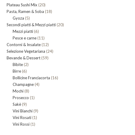
20
Plateau Sushi Mix
prodotti
20
18
Pasta, Ramen & Soba
prodotti
18
5
Gyoza
5
prodotti
20
Secondi piatti & Mezzi piatti
prodotti
20
6
Mezzi piatti
6
prodotti
11
Pesce e carne
prodotti
11
12
Contorni & Insalate
12
prodotti
24
Selezione Vegetariana
prodotti
24
59
Bevande & Dessert
59
prodotti
2
Bibite
2
prodotti
6
Birre
6
prodotti
16
Bollicine Franciacorta
prodotti
16
4
Champagne
4
prodotti
8
Mochi
8
prodotti
1
Prosecco
prodotti
1
9
Sakè
9
prodotto
9
Vini Bianchi
prodotti
9
1
Vini Rosati
1
prodotti
1
Vini Rossi
1
prodotto
prodotto