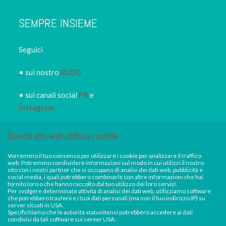
SEMPRE INSIEME
Seguici
• sul nostro
BLOG
• sui canali social
FB
e
Instagram
• iscriviti alla
NEWSLETTER
Questo sito web utilizza i cookie
IRORI
per restare sempre
informato dei nuovi piatti dei
Vorremmo il tuo consenso per utilizzare i cookie per analizzare il traffico
web. Potremmo condividere informazioni sul modo in cui utilizzi il nostro
nostri eventi, di sconti e promozioni in atto
sito con i nostri partner che si occupano di analisi dei dati web, pubblicità e
social media, i quali potrebbero combinarle con altre informazioni che hai
fornito loro o che hanno raccolto dal tuo utilizzo dei loro servizi.
Per svolgere determinate attività di analisi dei dati web, utilizziamo software
Facebook
Instagram
che potrebbero trasferire i tuoi dati personali (ma non il tuo indirizzo IP) su
server situati in USA.
Specifichiamo che le autorità statunitensi potrebbero accedere ai dati
condivisi da tali software sui server USA.