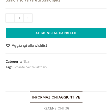
tonno, riso, tartare di tonno spicy
Jo
-
+
Tuna
quantità
AGGIUNGI AL CARRELLO
Aggiungi alla wishlist
Categoria:
Nigiri
Tag:
Piccante
,
Senza lattosio
INFORMAZIONI AGGIUNTIVE
RECENSIONI (0)