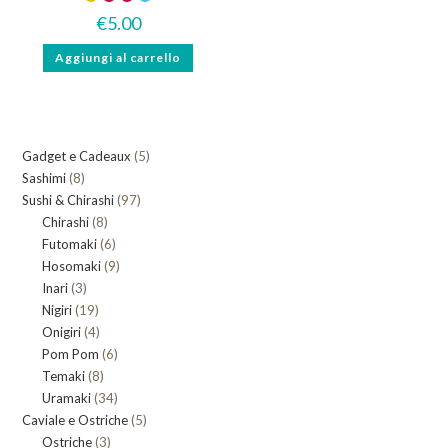
€
5.00
Aggiungi al carrello
5
Gadget e Cadeaux
5
8
Sashimi
8
prodotti
97
Sushi & Chirashi
prodotti
97
8
Chirashi
8
prodotti
6
Futomaki
prodotti
6
9
Hosomaki
9
prodotti
3
Inari
3
prodotti
19
Nigiri
19
prodotti
4
Onigiri
4
prodotti
6
Pom Pom
prodotti
6
8
Temaki
8
prodotti
34
Uramaki
34
prodotti
5
Caviale e Ostriche
prodotti
5
3
Ostriche
3
prodotti