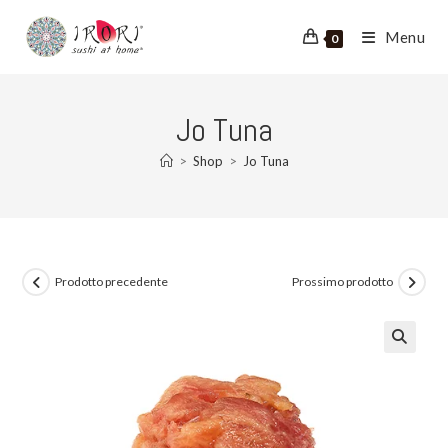
Salta
al
Menu
0
contenuto
Jo Tuna
>
Shop
>
Jo Tuna
Prodotto precedente
Prossimo prodotto