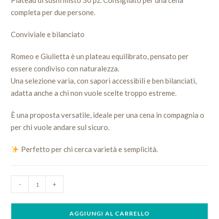
Plateau di sushi misto 30 pz. Consigliato per una cena
completa per due persone.
Conviviale e bilanciato
Romeo e Giulietta è un plateau equilibrato, pensato per
essere condiviso con naturalezza.
Una selezione varia, con sapori accessibili e ben bilanciati,
adatta anche a chi non vuole scelte troppo estreme.
È una proposta versatile, ideale per una cena in compagnia o
per chi vuole andare sul sicuro.
Perfetto per chi cerca varietà e semplicità.
Mix
-
+
Sushi
Romeo
AGGIUNGI AL CARRELLO
e