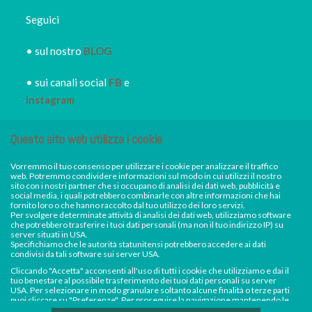
Seguici
• sul nostro
BLOG
• sui canali social
FB
e
Instagram
• iscriviti alla
NEWSLETTER
Questo sito web utilizza i cookie
IRORI
per restare sempre
informato dei nuovi piatti dei
Vorremmo il tuo consenso per utilizzare i cookie per analizzare il traffico
web. Potremmo condividere informazioni sul modo in cui utilizzi il nostro
nostri eventi, di sconti e promozioni in atto
sito con i nostri partner che si occupano di analisi dei dati web, pubblicità e
social media, i quali potrebbero combinarle con altre informazioni che hai
fornito loro o che hanno raccolto dal tuo utilizzo dei loro servizi.
Per svolgere determinate attività di analisi dei dati web, utilizziamo software
Facebook
Instagram
che potrebbero trasferire i tuoi dati personali (ma non il tuo indirizzo IP) su
server situati in USA.
Specifichiamo che le autorità statunitensi potrebbero accedere ai dati
condivisi da tali software sui server USA.
Cliccando "Accetta" acconsenti all'uso di tutti i cookie che utilizziamo e dai il
tuo benestare al possibile trasferimento dei tuoi dati personali su server
USA. Per selezionare in modo granulare soltanto alcune finalità o terze parti
puoi cliccare su "Preferenze". Per proseguire la navigazione mantenendo le
impostazioni di default (solo i cookie necessari) e impedire la raccolta e il