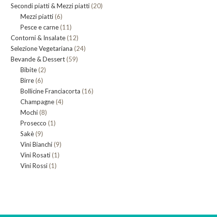
20
Secondi piatti & Mezzi piatti
prodotti
20
6
Mezzi piatti
6
prodotti
11
Pesce e carne
prodotti
11
12
Contorni & Insalate
12
prodotti
24
Selezione Vegetariana
prodotti
24
59
Bevande & Dessert
59
prodotti
2
Bibite
2
prodotti
6
Birre
6
prodotti
16
Bollicine Franciacorta
prodotti
16
4
Champagne
4
prodotti
8
Mochi
8
prodotti
1
Prosecco
prodotti
1
9
Sakè
9
prodotto
9
Vini Bianchi
prodotti
9
1
Vini Rosati
1
prodotti
1
Vini Rossi
1
prodotto
prodotto