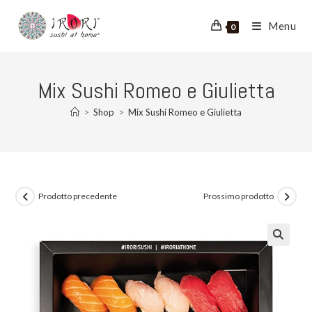
Salta
al
Menu
0
contenuto
Mix Sushi Romeo e Giulietta
>
Shop
>
Mix Sushi Romeo e Giulietta
Prodotto precedente
Prossimo prodotto