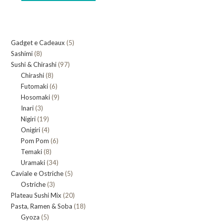
5
Gadget e Cadeaux
5
8
Sashimi
8
prodotti
97
Sushi & Chirashi
prodotti
97
8
Chirashi
8
prodotti
6
Futomaki
prodotti
6
9
Hosomaki
9
prodotti
3
Inari
3
prodotti
19
Nigiri
19
prodotti
4
Onigiri
4
prodotti
6
Pom Pom
prodotti
6
8
Temaki
8
prodotti
34
Uramaki
34
prodotti
5
Caviale e Ostriche
prodotti
5
3
Ostriche
3
prodotti
20
Plateau Sushi Mix
prodotti
20
18
Pasta, Ramen & Soba
prodotti
18
5
Gyoza
5
prodotti