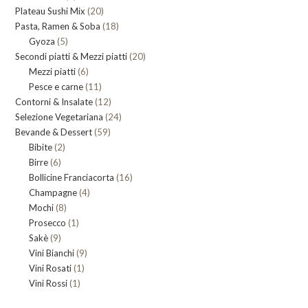
20
Plateau Sushi Mix
prodotti
20
18
Pasta, Ramen & Soba
prodotti
18
5
Gyoza
5
prodotti
20
Secondi piatti & Mezzi piatti
prodotti
20
6
Mezzi piatti
6
prodotti
11
Pesce e carne
prodotti
11
12
Contorni & Insalate
12
prodotti
24
Selezione Vegetariana
prodotti
24
59
Bevande & Dessert
59
prodotti
2
Bibite
2
prodotti
6
Birre
6
prodotti
16
Bollicine Franciacorta
prodotti
16
4
Champagne
4
prodotti
8
Mochi
8
prodotti
1
Prosecco
prodotti
1
9
Sakè
9
prodotto
9
Vini Bianchi
prodotti
9
1
Vini Rosati
1
prodotti
1
Vini Rossi
1
prodotto
prodotto