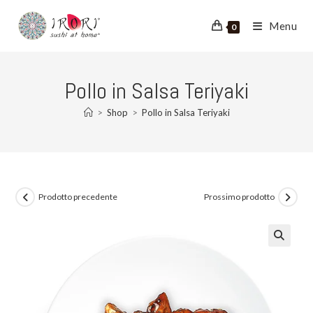
Salta
al
Menu
0
contenuto
Pollo in Salsa Teriyaki
>
Shop
>
Pollo in Salsa Teriyaki
Prodotto precedente
Prossimo prodotto