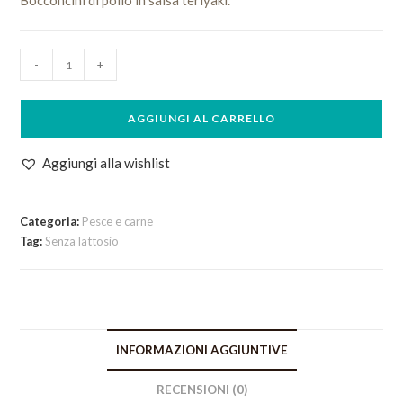
Bocconcini di pollo in salsa teriyaki.
Pollo
-
+
in
Salsa
AGGIUNGI AL CARRELLO
Teriyaki
quantità
Aggiungi alla wishlist
Categoria:
Pesce e carne
Tag:
Senza lattosio
INFORMAZIONI AGGIUNTIVE
RECENSIONI (0)