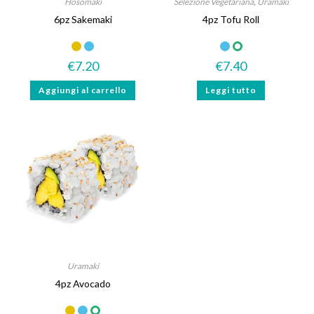
Hosomaki
Selezione Vegetariana
,
Uramaki
6pz Sakemaki
4pz Tofu Roll
€
7.20
€
7.40
Aggiungi al carrello
Leggi tutto
Uramaki
4pz Avocado