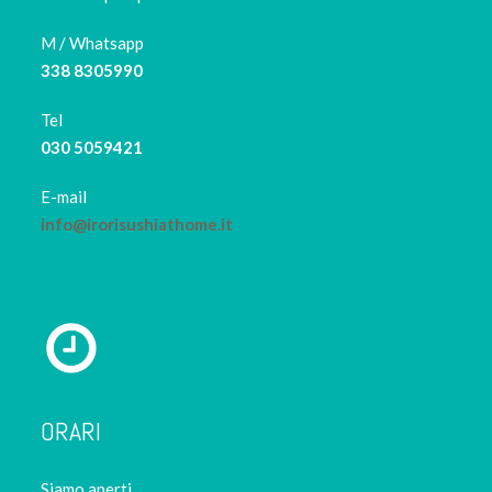
M / Whatsapp
338 8305990
Tel
030 5059421
E-mail
info@irorisushiathome.it
ORARI
Siamo aperti