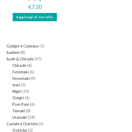
€
7.20
Aggiungi al carrello
5
Gadget e Cadeaux
5
8
Sashimi
8
prodotti
97
Sushi & Chirashi
prodotti
97
8
Chirashi
8
prodotti
6
Futomaki
prodotti
6
9
Hosomaki
9
prodotti
3
Inari
3
prodotti
19
Nigiri
19
prodotti
4
Onigiri
4
prodotti
6
Pom Pom
prodotti
6
8
Temaki
8
prodotti
34
Uramaki
34
prodotti
5
Caviale e Ostriche
prodotti
5
3
Ostriche
3
prodotti