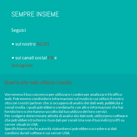
SEMPRE INSIEME
Seguici
• sul nostro
BLOG
• sui canali social
FB
e
Instagram
• iscriviti alla
NEWSLETTER
Questo sito web utilizza i cookie
IRORI
per restare sempre
informato dei nuovi piatti dei
Vorremmo il tuo consenso per utilizzare i cookie per analizzare il traffico
web. Potremmo condividere informazioni sul modo in cui utilizzi il nostro
nostri eventi, di sconti e promozioni in atto
sito con i nostri partner che si occupano di analisi dei dati web, pubblicità e
social media, i quali potrebbero combinarle con altre informazioni che hai
**AVVISO DI FERRAGOSTO** Sabato 15
fornito loro o che hanno raccolto dal tuo utilizzo dei loro servizi.
Per svolgere determinate attività di analisi dei dati web, utilizziamo software
agosto Irori Sushi resterà chiuso. Saremo invece
Facebook
Instagram
che potrebbero trasferire i tuoi dati personali (ma non il tuo indirizzo IP) su
server situati in USA.
aperti e regolarmente disponibili per consegne a
Specifichiamo che le autorità statunitensi potrebbero accedere ai dati
condivisi da tali software sui server USA.
domicilio e ritiri in negozio da mercoledì 12 a