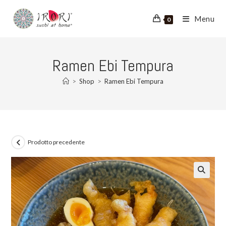
Salta
al
Menu
0
contenuto
Ramen Ebi Tempura
>
Shop
>
Ramen Ebi Tempura
Prodotto precedente