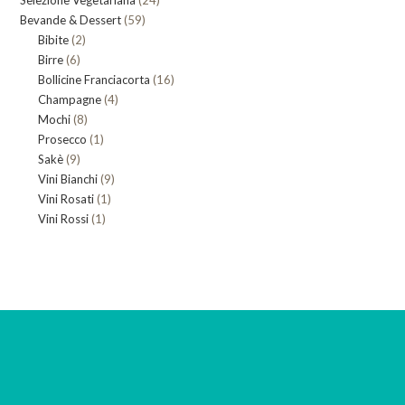
Selezione Vegetariana
prodotti
24
59
Bevande & Dessert
59
prodotti
2
Bibite
2
prodotti
6
Birre
6
prodotti
16
Bollicine Franciacorta
prodotti
16
4
Champagne
4
prodotti
8
Mochi
8
prodotti
1
Prosecco
prodotti
1
9
Sakè
9
prodotto
9
Vini Bianchi
prodotti
9
1
Vini Rosati
1
prodotti
1
Vini Rossi
1
prodotto
prodotto