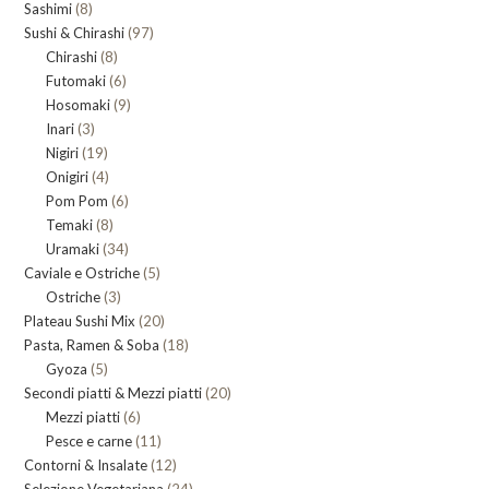
8
Sashimi
8
prodotti
97
Sushi & Chirashi
prodotti
97
8
Chirashi
8
prodotti
6
Futomaki
prodotti
6
9
Hosomaki
9
prodotti
3
Inari
3
prodotti
19
Nigiri
19
prodotti
4
Onigiri
4
prodotti
6
Pom Pom
prodotti
6
8
Temaki
8
prodotti
34
Uramaki
34
prodotti
5
Caviale e Ostriche
prodotti
5
3
Ostriche
3
prodotti
20
Plateau Sushi Mix
prodotti
20
18
Pasta, Ramen & Soba
prodotti
18
5
Gyoza
5
prodotti
20
Secondi piatti & Mezzi piatti
prodotti
20
6
Mezzi piatti
6
prodotti
11
Pesce e carne
prodotti
11
12
Contorni & Insalate
12
prodotti
24