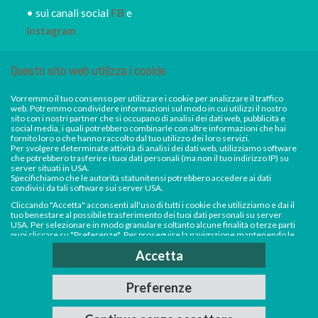
• sui canali social
FB
e
Instagram
• iscriviti alla
NEWSLETTER
Questo sito web utilizza i cookie
IRORI
per restare sempre
informato dei nuovi piatti dei
Vorremmo il tuo consenso per utilizzare i cookie per analizzare il traffico
web. Potremmo condividere informazioni sul modo in cui utilizzi il nostro
nostri eventi, di sconti e promozioni in atto
sito con i nostri partner che si occupano di analisi dei dati web, pubblicità e
social media, i quali potrebbero combinarle con altre informazioni che hai
**AVVISO DI FERRAGOSTO** Sabato 15
fornito loro o che hanno raccolto dal tuo utilizzo dei loro servizi.
Per svolgere determinate attività di analisi dei dati web, utilizziamo software
agosto Irori Sushi resterà chiuso. Saremo invece
Facebook
Instagram
che potrebbero trasferire i tuoi dati personali (ma non il tuo indirizzo IP) su
server situati in USA.
aperti e regolarmente disponibili per consegne a
Specifichiamo che le autorità statunitensi potrebbero accedere ai dati
condivisi da tali software sui server USA.
domicilio e ritiri in negozio da mercoledì 12 a
Cliccando "Accetta" acconsenti all'uso di tutti i cookie che utilizziamo e dai il
tuo benestare al possibile trasferimento dei tuoi dati personali su server
venerdì 14 agosto e domenica 16 agosto. Per
USA. Per selezionare in modo granulare soltanto alcune finalità o terze parti
puoi cliccare su "Preferenze". Per proseguire la navigazione mantenendo le
tutto il resto del mese seguiremo i consueti giorni
impostazioni di default (solo i cookie necessari) e impedire la raccolta e il
Accetta
trasferimento di dati personali su server USA da parte dei nostri software di
e orari di apertura. Buon Ferragosto da tutto lo
analisi, clicca su "Continua senza accettare".Per saperne di più consulta la
nostra
Cookie Policy
e
Privacy Policy
.
staff di Irori Sushi!
Preferenze
2020 © Kenkoo snc di G.F. & C. via Poggio Fiorito n.2, 24067 - Sarnico (Bg) -
PI 03566260166
Ignora