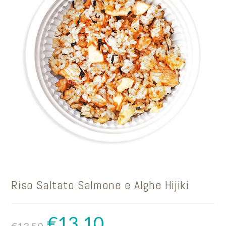
Riso Saltato Salmone e Alghe Hijiki
€
13.10
Il
Il
prezzo
prezzo