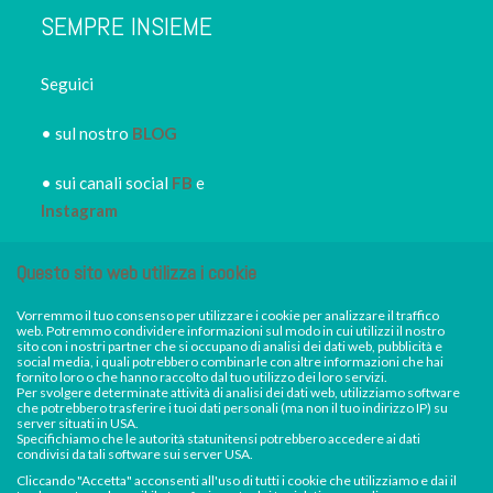
SEMPRE INSIEME
Seguici
• sul nostro
BLOG
• sui canali social
FB
e
Instagram
• iscriviti alla
NEWSLETTER
Questo sito web utilizza i cookie
IRORI
per restare sempre
informato dei nuovi piatti dei
Vorremmo il tuo consenso per utilizzare i cookie per analizzare il traffico
web. Potremmo condividere informazioni sul modo in cui utilizzi il nostro
nostri eventi, di sconti e promozioni in atto
sito con i nostri partner che si occupano di analisi dei dati web, pubblicità e
social media, i quali potrebbero combinarle con altre informazioni che hai
fornito loro o che hanno raccolto dal tuo utilizzo dei loro servizi.
Per svolgere determinate attività di analisi dei dati web, utilizziamo software
Facebook
Instagram
che potrebbero trasferire i tuoi dati personali (ma non il tuo indirizzo IP) su
server situati in USA.
Specifichiamo che le autorità statunitensi potrebbero accedere ai dati
condivisi da tali software sui server USA.
Cliccando "Accetta" acconsenti all'uso di tutti i cookie che utilizziamo e dai il