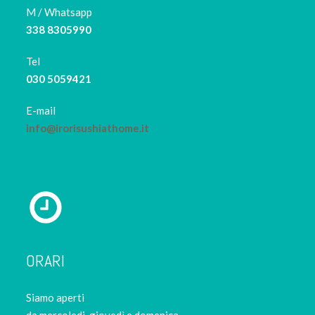
M / Whatsapp
338 8305990
Tel
030 5059421
E-mail
info@irorisushiathome.it
ORARI
Siamo aperti
da mercoledi, giovedì e domenica