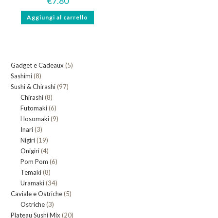
€
7.80
Aggiungi al carrello
5
Gadget e Cadeaux
5
8
Sashimi
8
prodotti
97
Sushi & Chirashi
prodotti
97
8
Chirashi
8
prodotti
6
Futomaki
prodotti
6
9
Hosomaki
9
prodotti
3
Inari
3
prodotti
19
Nigiri
19
prodotti
4
Onigiri
4
prodotti
6
Pom Pom
prodotti
6
8
Temaki
8
prodotti
34
Uramaki
34
prodotti
5
Caviale e Ostriche
prodotti
5
3
Ostriche
3
prodotti
20
Plateau Sushi Mix
prodotti
20