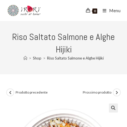
Salta
al
Menu
0
contenuto
Riso Saltato Salmone e Alghe
Hijiki
>
Shop
>
Riso Saltato Salmone e Alghe Hijiki
Prodotto precedente
Prossimo prodotto