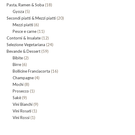
18
Pasta, Ramen & Soba
prodotti
18
5
Gyoza
5
prodotti
20
Secondi piatti & Mezzi piatti
prodotti
20
6
Mezzi piatti
6
prodotti
11
Pesce e carne
prodotti
11
12
Contorni & Insalate
12
prodotti
24
Selezione Vegetariana
prodotti
24
59
Bevande & Dessert
59
prodotti
2
Bibite
2
prodotti
6
Birre
6
prodotti
16
Bollicine Franciacorta
prodotti
16
4
Champagne
4
prodotti
8
Mochi
8
prodotti
1
Prosecco
prodotti
1
9
Sakè
9
prodotto
9
Vini Bianchi
prodotti
9
1
Vini Rosati
1
prodotti
1
Vini Rossi
1
prodotto
prodotto