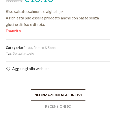
€
13.50
originale
attuale
era:
è:
€13.50.
€13.10.
Riso saltato, salmone e alghe hijiki
A richiesta può essere prodotto anche con paste senza
glutine di riso e di soia.
Esaurito
Categoria:
Pasta, Ramen & Soba
Tag:
Senza lattosio
Aggiungi alla wishlist
INFORMAZIONI AGGIUNTIVE
RECENSIONI (0)