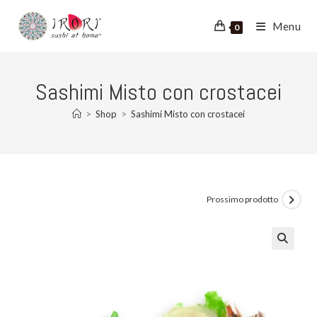
Salta
al
Menu
0
contenuto
Sashimi Misto con crostacei
>
Shop
>
Sashimi Misto con crostacei
Prossimo prodotto