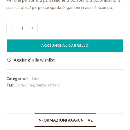
Per una persona: 2 pz. salmone, 2 pz. tonno, 2 pz. branzino, 2
pz. ricciola, 2 pz. pesce spada, 2 gamberi rossi, 1 scampo.
Sashimi
-
+
Misto
con
AGGIUNGI AL CARRELLO
crostacei
quantità
Aggiungi alla wishlist
Categoria:
Sashimi
Tag:
Gluten Free
,
Senza lattosio
INFORMAZIONI AGGIUNTIVE