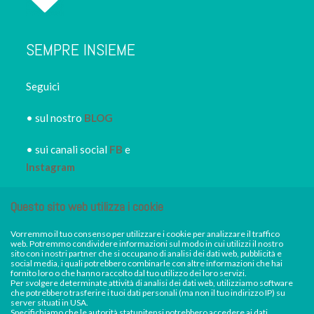
SEMPRE INSIEME
Seguici
• sul nostro
BLOG
• sui canali social
FB
e
Instagram
• iscriviti alla
NEWSLETTER
Questo sito web utilizza i cookie
IRORI
per restare sempre
informato dei nuovi piatti dei
Vorremmo il tuo consenso per utilizzare i cookie per analizzare il traffico
web. Potremmo condividere informazioni sul modo in cui utilizzi il nostro
nostri eventi, di sconti e promozioni in atto
sito con i nostri partner che si occupano di analisi dei dati web, pubblicità e
social media, i quali potrebbero combinarle con altre informazioni che hai
**AVVISO DI FERRAGOSTO** Sabato 15
fornito loro o che hanno raccolto dal tuo utilizzo dei loro servizi.
Per svolgere determinate attività di analisi dei dati web, utilizziamo software
agosto Irori Sushi resterà chiuso. Saremo invece
Facebook
Instagram
che potrebbero trasferire i tuoi dati personali (ma non il tuo indirizzo IP) su
server situati in USA.
aperti e regolarmente disponibili per consegne a
Specifichiamo che le autorità statunitensi potrebbero accedere ai dati