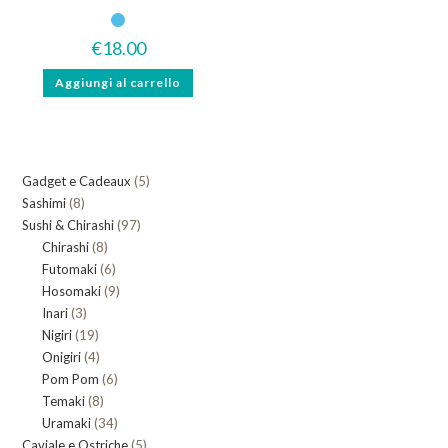
€
18.00
Aggiungi al carrello
5
Gadget e Cadeaux
5
8
Sashimi
8
prodotti
97
Sushi & Chirashi
prodotti
97
8
Chirashi
8
prodotti
6
Futomaki
prodotti
6
9
Hosomaki
9
prodotti
3
Inari
3
prodotti
19
Nigiri
19
prodotti
4
Onigiri
4
prodotti
6
Pom Pom
prodotti
6
8
Temaki
8
prodotti
34
Uramaki
34
prodotti
5
Caviale e Ostriche
prodotti
5