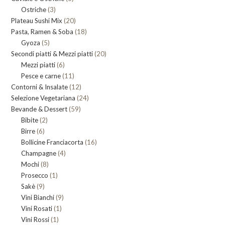
3
Ostriche
3
prodotti
20
Plateau Sushi Mix
prodotti
20
18
Pasta, Ramen & Soba
prodotti
18
5
Gyoza
5
prodotti
20
Secondi piatti & Mezzi piatti
prodotti
20
6
Mezzi piatti
6
prodotti
11
Pesce e carne
prodotti
11
12
Contorni & Insalate
12
prodotti
24
Selezione Vegetariana
prodotti
24
59
Bevande & Dessert
59
prodotti
2
Bibite
2
prodotti
6
Birre
6
prodotti
16
Bollicine Franciacorta
prodotti
16
4
Champagne
4
prodotti
8
Mochi
8
prodotti
1
Prosecco
prodotti
1
9
Sakè
9
prodotto
9
Vini Bianchi
prodotti
9
1
Vini Rosati
1
prodotti
1
Vini Rossi
1
prodotto