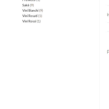
9
Sakè
9
prodotto
9
Vini Bianchi
prodotti
9
I
1
Vini Rosati
1
prodotti
1
Vini Rossi
1
prodotto
prodotto
P