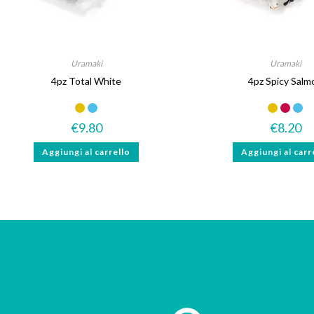
Uramaki
Uramaki
4pz Total White
4pz Spicy Salm
Senza lattosio
€
9.80
€
8.20
Aggiungi al carrello
Aggiungi al carr