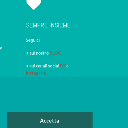
SEMPRE INSIEME
Seguici
ca
• sul nostro
BLOG
• sui canali social
FB
e
Instagram
• iscriviti alla
NEWSLETTER
IRORI
per restare sempre
informato dei nuovi piatti dei
nostri eventi, di sconti e promozioni in
atto
o
Accetta
nerdì e il