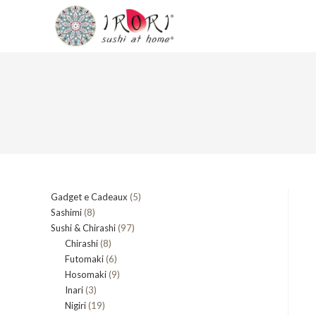
Salta
al
contenuto
5
Gadget e Cadeaux
5
8
Sashimi
8
prodotti
97
Sushi & Chirashi
prodotti
97
8
Chirashi
8
prodotti
6
Futomaki
prodotti
6
9
Hosomaki
9
prodotti
3
Inari
3
prodotti
19
Nigiri
19
prodotti