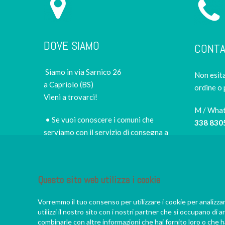
DOVE SIAMO
CONTA
Siamo in via Sarnico 26
Non esita
a Capriolo (BS)
ordine o 
Vieni a trovarci!
M / Wha
• Se vuoi conoscere i comuni che
338 830
serviamo con il servizio di consegna a
domicilio e i prezzi,
scopri le zone di
Tel
consegna e le tariffe
030 505
• per scegliere di persona il miglior sushi
Questo sito web utilizza i cookie
E-mail
takeaway della zona
info@iro
• per fermarti nel nostro piccolo e
Vorremmo il tuo consenso per utilizzare i cookie per analizza
accogliete ristorante, a godere di un
utilizzi il nostro sito con i nostri partner che si occupano di a
vero convivio giapponese
combinarle con altre informazioni che hai fornito loro o che ha