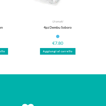
Uramaki
on
4pz Dembu Soboro
€
7.80
ello
Aggiungi al carrello