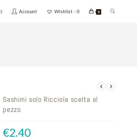
Attiva/disatti
ti
Account
Wishlist -
0
0
la
o
ricerca
sul
Sashimi solo Ricciola scelta al
sito
pezzo
web
€
2.40