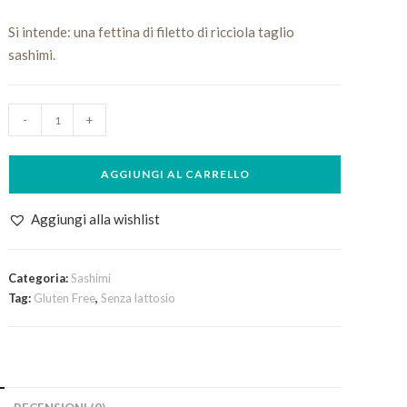
Si intende: una fettina di filetto di ricciola taglio
sashimi.
Sashimi
-
+
solo
Ricciola
AGGIUNGI AL CARRELLO
scelta
al
pezzo
Aggiungi alla wishlist
quantità
Categoria:
Sashimi
Tag:
Gluten Free
,
Senza lattosio