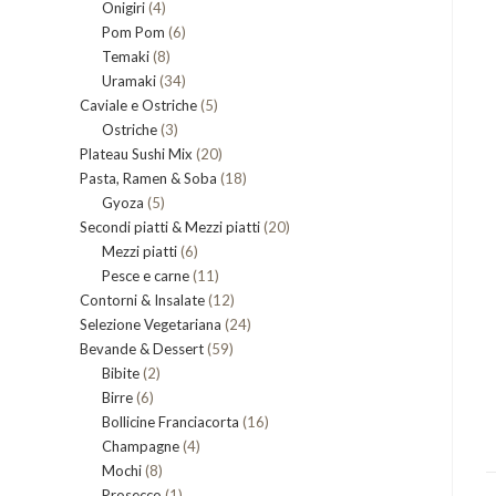
4
Onigiri
4
prodotti
6
Pom Pom
prodotti
6
8
Temaki
8
prodotti
34
Uramaki
34
prodotti
5
Caviale e Ostriche
prodotti
5
3
Ostriche
3
prodotti
20
Plateau Sushi Mix
prodotti
20
18
Pasta, Ramen & Soba
prodotti
18
5
Gyoza
5
prodotti
20
Secondi piatti & Mezzi piatti
prodotti
20
6
Mezzi piatti
6
prodotti
11
Pesce e carne
prodotti
11
12
Contorni & Insalate
12
prodotti
24
Selezione Vegetariana
prodotti
24
59
Bevande & Dessert
59
prodotti
2
Bibite
2
prodotti
6
Birre
6
prodotti
16
Bollicine Franciacorta
prodotti
16
4
Champagne
4
prodotti
8
Mochi
8
prodotti
1
Prosecco
prodotti
1