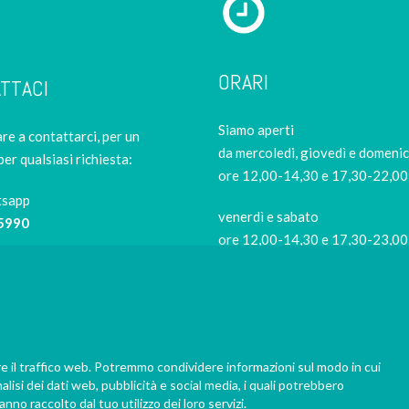
ORARI
TTACI
Siamo aperti
re a contattarci, per un
da mercoledi, giovedì e domeni
per qualsiasi richiesta:
ore 12,00-14,30 e 17,30-22,00
tsapp
venerdì e sabato
5990
ore 12,00-14,30 e 17,30-23,00
Siamo di riposo
9421
il lunedi e il martedi
Per evitare code in negozio
risushiathome.it
prenota la tua consegna almen
re il traffico web. Potremmo condividere informazioni sul modo in cui
nalisi dei dati web, pubblicità e social media, i quali potrebbero
1 ora prima del ritiro, 2 ore il ve
nno raccolto dal tuo utilizzo dei loro servizi.