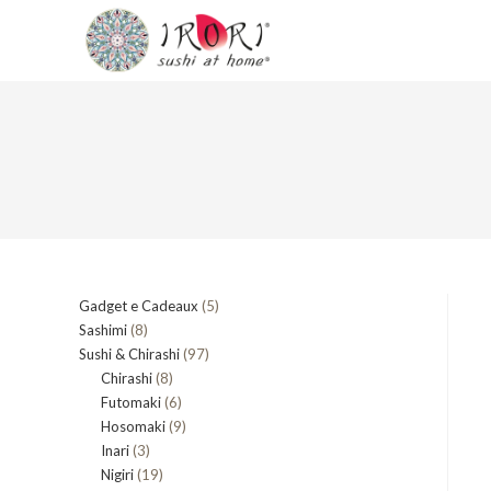
Salta
al
contenuto
5
Gadget e Cadeaux
5
8
Sashimi
8
prodotti
97
Sushi & Chirashi
prodotti
97
8
Chirashi
8
prodotti
6
Futomaki
prodotti
6
9
Hosomaki
9
prodotti
3
Inari
3
prodotti
19
Nigiri
19
prodotti