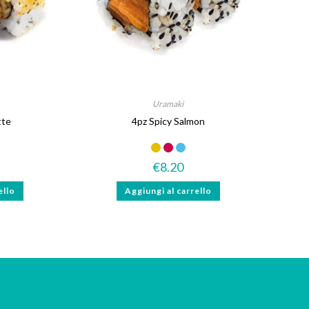
Uramaki
tte
4pz Spicy Salmon
€
8.20
ello
Aggiungi al carrello