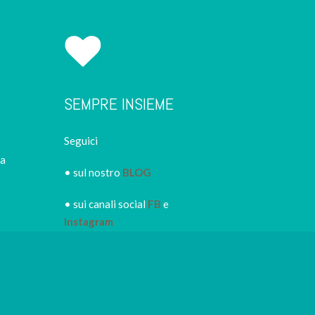
SEMPRE INSIEME
Seguici
ca
• sul nostro
BLOG
• sui canali social
FB
e
Instagram
• iscriviti alla
NEWSLETTER
IRORI
per restare sempre
informato dei nuovi piatti dei
nostri eventi, di sconti e promozioni in