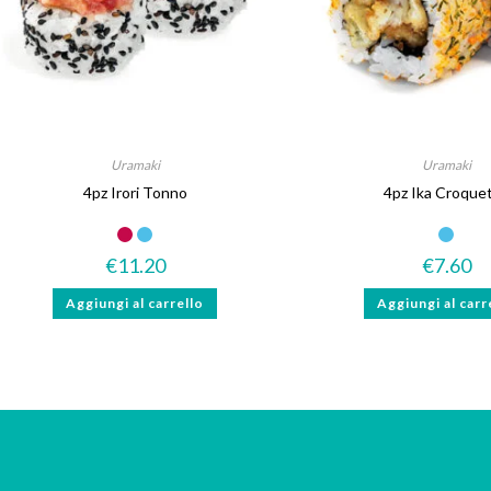
Uramaki
Uramaki
4pz Irori Tonno
4pz Ika Croque
Gluten Free
Senza lattosio
Piccante
€
11.20
€
7.60
Aggiungi al carrello
Aggiungi al carr