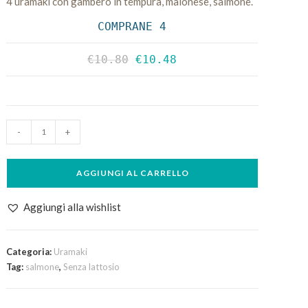
4 uramaki con gambero in tempura, maionese, salmone.
COMPRANE 4
€
10.80
€
10.48
4pz
-
+
Tiger
Rainbow
AGGIUNGI AL CARRELLO
quantità
Aggiungi alla wishlist
Categoria:
Uramaki
Tag:
salmone
,
Senza lattosio