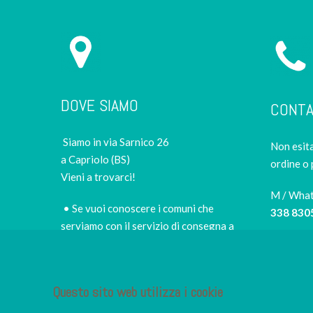
DOVE SIAMO
CONTA
Siamo in via Sarnico 26
Non esita
a Capriolo (BS)
ordine o 
Vieni a trovarci!
M / Wha
• Se vuoi conoscere i comuni che
338 830
serviamo con il servizio di consegna a
domicilio e i prezzi,
scopri le zone di
Tel
consegna e le tariffe
030 505
• per scegliere di persona il miglior sushi
Questo sito web utilizza i cookie
E-mail
takeaway della zona
info@iro
• per fermarti nel nostro piccolo e