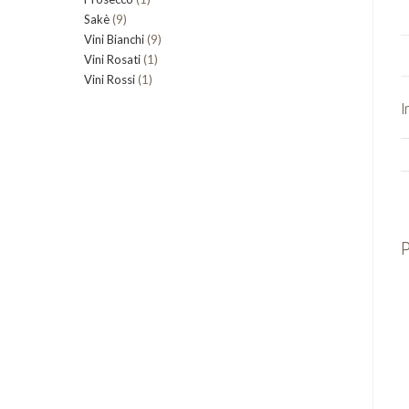
9
Sakè
9
prodotto
9
Vini Bianchi
prodotti
9
1
Vini Rosati
1
prodotti
1
Vini Rossi
1
prodotto
prodotto
I
P