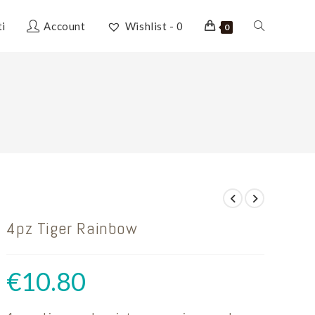
Attiva/disatti
ti
Account
Wishlist -
0
0
la
ricerca
sul
4pz Tiger Rainbow
sito
€
10.80
web