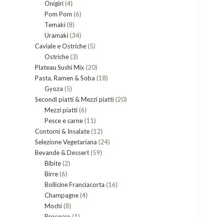
4
Onigiri
4
prodotti
6
Pom Pom
prodotti
6
8
Temaki
8
prodotti
34
Uramaki
34
prodotti
5
Caviale e Ostriche
prodotti
5
3
Ostriche
3
prodotti
20
Plateau Sushi Mix
prodotti
20
18
Pasta, Ramen & Soba
prodotti
18
5
Gyoza
5
prodotti
20
Secondi piatti & Mezzi piatti
prodotti
20
6
Mezzi piatti
6
prodotti
11
Pesce e carne
prodotti
11
12
Contorni & Insalate
12
prodotti
24
Selezione Vegetariana
prodotti
24
59
Bevande & Dessert
59
prodotti
2
Bibite
2
prodotti
6
Birre
6
prodotti
16
Bollicine Franciacorta
prodotti
16
4
Champagne
4
prodotti
8
Mochi
8
prodotti
1
Prosecco
prodotti
1