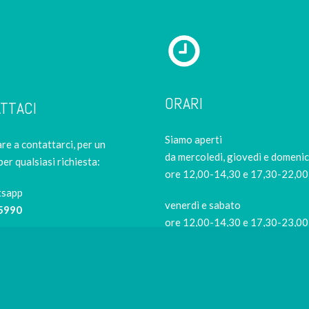
ORARI
TTACI
Siamo aperti
re a contattarci, per un
da mercoledi, giovedì e domeni
per qualsiasi richiesta:
ore 12,00-14,30 e 17,30-22,00
tsapp
venerdì e sabato
5990
ore 12,00-14,30 e 17,30-23,00
Siamo di riposo
9421
il lunedi e il martedi
Per evitare code in negozio
risushiathome.it