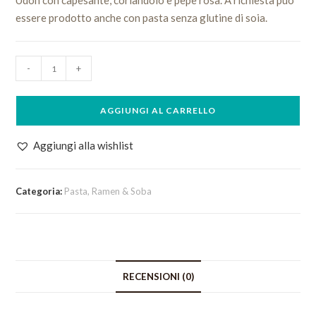
Udon con capesante, coriandolo e pepe rosa. A richiesta può
essere prodotto anche con pasta senza glutine di soia.
Udon
-
+
Capesante
quantità
AGGIUNGI AL CARRELLO
Aggiungi alla wishlist
Categoria:
Pasta, Ramen & Soba
RECENSIONI (0)