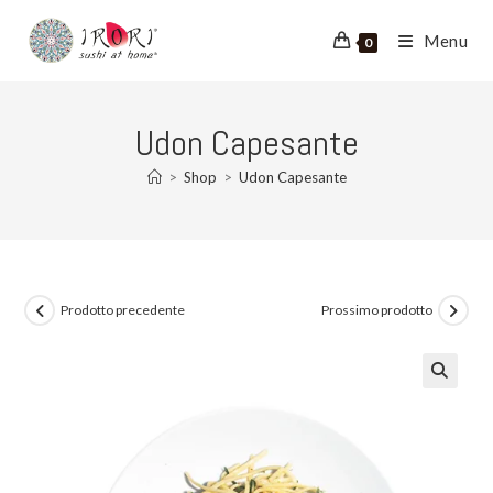
Salta
al
Menu
0
contenuto
Udon Capesante
>
Shop
>
Udon Capesante
Prodotto precedente
Prossimo prodotto