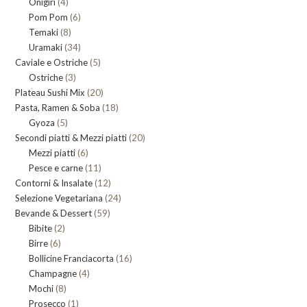
4
Onigiri
4
prodotti
6
Pom Pom
prodotti
6
8
Temaki
8
prodotti
34
Uramaki
34
prodotti
5
Caviale e Ostriche
prodotti
5
3
Ostriche
3
prodotti
20
Plateau Sushi Mix
prodotti
20
18
Pasta, Ramen & Soba
prodotti
18
5
Gyoza
5
prodotti
20
Secondi piatti & Mezzi piatti
prodotti
20
6
Mezzi piatti
6
prodotti
11
Pesce e carne
prodotti
11
12
Contorni & Insalate
12
prodotti
24
Selezione Vegetariana
prodotti
24
59
Bevande & Dessert
59
prodotti
2
Bibite
2
prodotti
6
Birre
6
prodotti
16
Bollicine Franciacorta
prodotti
16
4
Champagne
4
prodotti
8
Mochi
8
prodotti
1
Prosecco
prodotti
1