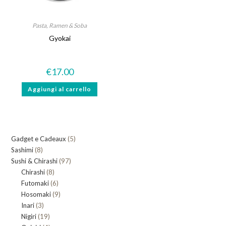
Pasta, Ramen & Soba
Gyokai
€
17.00
Aggiungi al carrello
5
Gadget e Cadeaux
5
8
Sashimi
8
prodotti
97
Sushi & Chirashi
prodotti
97
8
Chirashi
8
prodotti
6
Futomaki
prodotti
6
9
Hosomaki
9
prodotti
3
Inari
3
prodotti
19
Nigiri
19
prodotti