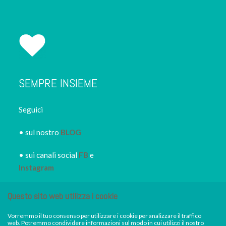
SEMPRE INSIEME
Seguici
• sul nostro
BLOG
• sui canali social
FB
e
Instagram
• iscriviti alla
NEWSLETTER
Questo sito web utilizza i cookie
IRORI
per restare sempre
informato dei nuovi piatti dei
Vorremmo il tuo consenso per utilizzare i cookie per analizzare il traffico
web. Potremmo condividere informazioni sul modo in cui utilizzi il nostro