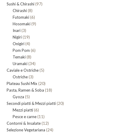
97
Sushi & Chirashi
prodotti
97
8
Chirashi
8
prodotti
6
Futomaki
prodotti
6
9
Hosomaki
9
prodotti
3
Inari
3
prodotti
19
Nigiri
19
prodotti
4
Onigiri
4
prodotti
6
Pom Pom
prodotti
6
8
Temaki
8
prodotti
34
Uramaki
34
prodotti
5
Caviale e Ostriche
prodotti
5
3
Ostriche
3
prodotti
20
Plateau Sushi Mix
prodotti
20
18
Pasta, Ramen & Soba
prodotti
18
5
Gyoza
5
prodotti
20
Secondi piatti & Mezzi piatti
prodotti
20
6
Mezzi piatti
6
prodotti
11
Pesce e carne
prodotti
11
12
Contorni & Insalate
12
prodotti
24
Selezione Vegetariana
prodotti
24