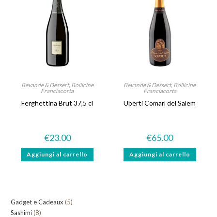
Bevande & Dessert
,
Bollicine
Bevande & Dessert
,
Bollicine
Franciacorta
Franciacorta
Ferghettina Brut 37,5 cl
Uberti Comarì del Salem
€
23.00
€
65.00
Aggiungi al carrello
Aggiungi al carrello
5
Gadget e Cadeaux
5
8
Sashimi
8
prodotti