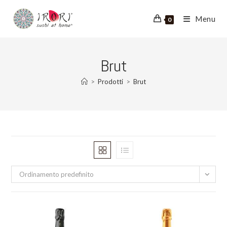
Salta
al
Menu
0
contenuto
Brut
>
Prodotti
>
Brut
Ordinamento predefinito