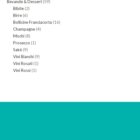
59
Bevande & Dessert
59
prodotti
2
Bibite
2
prodotti
6
Birre
6
prodotti
16
Bollicine Franciacorta
prodotti
16
4
Champagne
4
prodotti
8
Mochi
8
prodotti
1
Prosecco
prodotti
1
9
Sakè
9
prodotto
9
Vini Bianchi
prodotti
9
1
Vini Rosati
1
prodotti
1
Vini Rossi
1
prodotto
prodotto