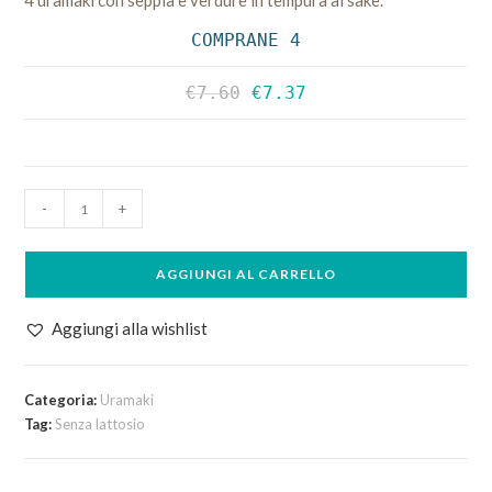
4 uramaki con seppia e verdure in tempura al sakè.
COMPRANE 4
€
7.60
€
7.37
4pz
-
+
Ika
Croquette
AGGIUNGI AL CARRELLO
quantità
Aggiungi alla wishlist
Categoria:
Uramaki
Tag:
Senza lattosio