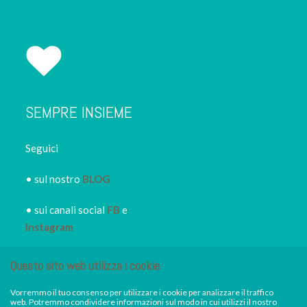
SEMPRE INSIEME
Seguici
• sul nostro
BLOG
• sui canali social
FB
e
Instagram
• iscriviti alla
NEWSLETTER
Questo sito web utilizza i cookie
IRORI
per restare sempre
informato dei nuovi piatti dei
Vorremmo il tuo consenso per utilizzare i cookie per analizzare il traffico
web. Potremmo condividere informazioni sul modo in cui utilizzi il nostro