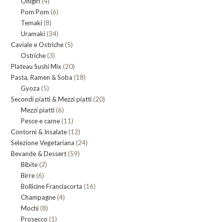
4
Onigiri
4
prodotti
6
Pom Pom
prodotti
6
8
Temaki
8
prodotti
34
Uramaki
34
prodotti
5
Caviale e Ostriche
prodotti
5
3
Ostriche
3
prodotti
20
Plateau Sushi Mix
prodotti
20
18
Pasta, Ramen & Soba
prodotti
18
5
Gyoza
5
prodotti
20
Secondi piatti & Mezzi piatti
prodotti
20
6
Mezzi piatti
6
prodotti
11
Pesce e carne
prodotti
11
12
Contorni & Insalate
12
prodotti
24
Selezione Vegetariana
prodotti
24
59
Bevande & Dessert
59
prodotti
2
Bibite
2
prodotti
6
Birre
6
prodotti
16
Bollicine Franciacorta
prodotti
16
4
Champagne
4
prodotti
8
Mochi
8
prodotti
1
Prosecco
prodotti
1