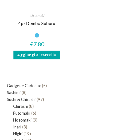
Uramaki
4pz Dembu Soboro
€
7.80
Aggiungi al carrello
5
Gadget e Cadeaux
5
8
Sashimi
8
prodotti
97
Sushi & Chirashi
prodotti
97
8
Chirashi
8
prodotti
6
Futomaki
prodotti
6
9
Hosomaki
9
prodotti
3
Inari
3
prodotti
19
Nigiri
19
prodotti