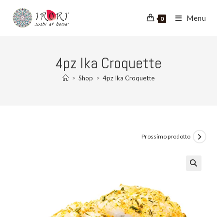
Salta
al
Menu
0
contenuto
4pz Ika Croquette
>
Shop
>
4pz Ika Croquette
Prossimo prodotto