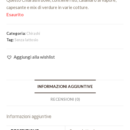
Questo Chiarashi bowl, contiene riso, calamaro al vapore,
capesante e mix di verdure in varie cotture.
Esaurito
Categoria:
Chirashi
Tag:
Senza lattosio
Aggiungi alla wishlist
INFORMAZIONI AGGIUNTIVE
RECENSIONI (0)
Informazioni aggiuntive