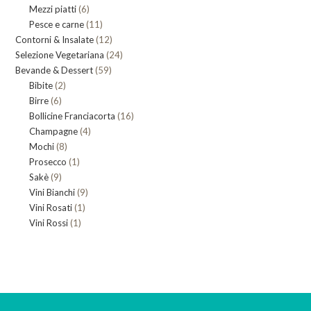
6
Mezzi piatti
6
prodotti
11
Pesce e carne
prodotti
11
12
Contorni & Insalate
12
prodotti
24
Selezione Vegetariana
prodotti
24
59
Bevande & Dessert
59
prodotti
2
Bibite
2
prodotti
6
Birre
6
prodotti
16
Bollicine Franciacorta
prodotti
16
4
Champagne
4
prodotti
8
Mochi
8
prodotti
1
Prosecco
prodotti
1
9
Sakè
9
prodotto
9
Vini Bianchi
prodotti
9
1
Vini Rosati
1
prodotti
1
Vini Rossi
1
prodotto
prodotto