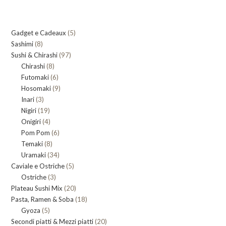
5
Gadget e Cadeaux
5
8
Sashimi
8
prodotti
97
Sushi & Chirashi
prodotti
97
8
Chirashi
8
prodotti
6
Futomaki
prodotti
6
9
Hosomaki
9
prodotti
3
Inari
3
prodotti
19
Nigiri
19
prodotti
4
Onigiri
4
prodotti
6
Pom Pom
prodotti
6
8
Temaki
8
prodotti
34
Uramaki
34
prodotti
5
Caviale e Ostriche
prodotti
5
3
Ostriche
3
prodotti
20
Plateau Sushi Mix
prodotti
20
18
Pasta, Ramen & Soba
prodotti
18
5
Gyoza
5
prodotti
20
Secondi piatti & Mezzi piatti
prodotti
20