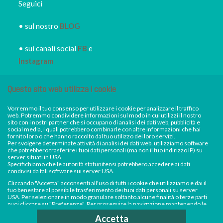
Seguici
• sul nostro
BLOG
• sui canali social
FB
e
Instagram
• iscriviti alla
NEWSLETTER
Questo sito web utilizza i cookie
IRORI
per restare sempre
informato dei nuovi piatti dei
Vorremmo il tuo consenso per utilizzare i cookie per analizzare il traffico
web. Potremmo condividere informazioni sul modo in cui utilizzi il nostro
nostri eventi, di sconti e promozioni in atto
sito con i nostri partner che si occupano di analisi dei dati web, pubblicità e
social media, i quali potrebbero combinarle con altre informazioni che hai
fornito loro o che hanno raccolto dal tuo utilizzo dei loro servizi.
Per svolgere determinate attività di analisi dei dati web, utilizziamo software
Facebook
Instagram
che potrebbero trasferire i tuoi dati personali (ma non il tuo indirizzo IP) su
server situati in USA.
Specifichiamo che le autorità statunitensi potrebbero accedere ai dati
condivisi da tali software sui server USA.
Cliccando "Accetta" acconsenti all'uso di tutti i cookie che utilizziamo e dai il
tuo benestare al possibile trasferimento dei tuoi dati personali su server
USA. Per selezionare in modo granulare soltanto alcune finalità o terze parti
puoi cliccare su "Preferenze". Per proseguire la navigazione mantenendo le
impostazioni di default (solo i cookie necessari) e impedire la raccolta e il
Accetta
trasferimento di dati personali su server USA da parte dei nostri software di