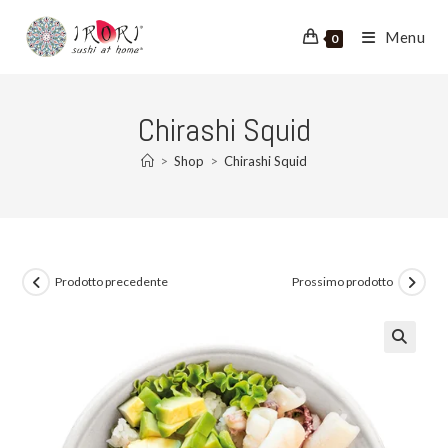
Salta
al
Menu
0
contenuto
Chirashi Squid
>
Shop
>
Chirashi Squid
Prodotto precedente
Prossimo prodotto