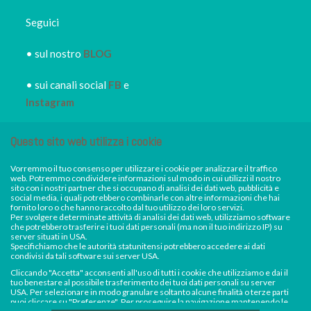
Seguici
• sul nostro
BLOG
• sui canali social
FB
e
Instagram
• iscriviti alla
NEWSLETTER
Questo sito web utilizza i cookie
IRORI
per restare sempre
informato dei nuovi piatti dei
Vorremmo il tuo consenso per utilizzare i cookie per analizzare il traffico
web. Potremmo condividere informazioni sul modo in cui utilizzi il nostro
nostri eventi, di sconti e promozioni in atto
sito con i nostri partner che si occupano di analisi dei dati web, pubblicità e
social media, i quali potrebbero combinarle con altre informazioni che hai
fornito loro o che hanno raccolto dal tuo utilizzo dei loro servizi.
Per svolgere determinate attività di analisi dei dati web, utilizziamo software
Facebook
Instagram
che potrebbero trasferire i tuoi dati personali (ma non il tuo indirizzo IP) su
server situati in USA.
Specifichiamo che le autorità statunitensi potrebbero accedere ai dati
condivisi da tali software sui server USA.
Cliccando "Accetta" acconsenti all'uso di tutti i cookie che utilizziamo e dai il
tuo benestare al possibile trasferimento dei tuoi dati personali su server
USA. Per selezionare in modo granulare soltanto alcune finalità o terze parti
puoi cliccare su "Preferenze". Per proseguire la navigazione mantenendo le