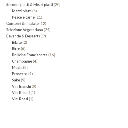
20
Secondi piatti & Mezzi piatti
prodotti
20
6
Mezzi piatti
6
prodotti
11
Pesce e carne
prodotti
11
12
Contorni & Insalate
12
prodotti
24
Selezione Vegetariana
prodotti
24
59
Bevande & Dessert
59
prodotti
2
Bibite
2
prodotti
6
Birre
6
prodotti
16
Bollicine Franciacorta
prodotti
16
4
Champagne
4
prodotti
8
Mochi
8
prodotti
1
Prosecco
prodotti
1
9
Sakè
9
prodotto
9
Vini Bianchi
prodotti
9
1
Vini Rosati
1
prodotti
1
Vini Rossi
1
prodotto
prodotto