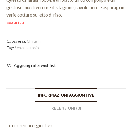
Questo Chiarashi bowl, è un piatto unico con polipo e un
gustoso mix di verdure di stagione, cavolo nero e asparagi in
varie cotture su letto di riso.
Esaurito
Categoria:
Chirashi
Tag:
Senza lattosio
Aggiungi alla wishlist
INFORMAZIONI AGGIUNTIVE
RECENSIONI (0)
Informazioni aggiuntive