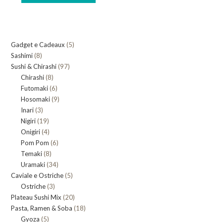
5
Gadget e Cadeaux
5
8
Sashimi
8
prodotti
97
Sushi & Chirashi
prodotti
97
8
Chirashi
8
prodotti
6
Futomaki
prodotti
6
9
Hosomaki
9
prodotti
3
Inari
3
prodotti
19
Nigiri
19
prodotti
4
Onigiri
4
prodotti
6
Pom Pom
prodotti
6
8
Temaki
8
prodotti
34
Uramaki
34
prodotti
5
Caviale e Ostriche
prodotti
5
3
Ostriche
3
prodotti
20
Plateau Sushi Mix
prodotti
20
18
Pasta, Ramen & Soba
prodotti
18
5
Gyoza
5
prodotti