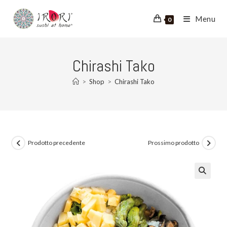
Salta
al
Menu
0
contenuto
Chirashi Tako
>
Shop
>
Chirashi Tako
Prodotto precedente
Prossimo prodotto