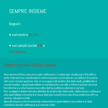
SEMPRE INSIEME
Seguici
• sul nostro
BLOG
• sui canali social
FB
e
Instagram
• iscriviti alla
NEWSLETTER
Questo sito web utilizza i cookie
IRORI
per restare sempre
informato dei nuovi piatti dei
Vorremmo il tuo consenso per utilizzare i cookie per analizzare il traffico
web. Potremmo condividere informazioni sul modo in cui utilizzi il nostro
nostri eventi, di sconti e promozioni in atto
sito con i nostri partner che si occupano di analisi dei dati web, pubblicità e
social media, i quali potrebbero combinarle con altre informazioni che hai
fornito loro o che hanno raccolto dal tuo utilizzo dei loro servizi.
Per svolgere determinate attività di analisi dei dati web, utilizziamo software
Facebook
Instagram
che potrebbero trasferire i tuoi dati personali (ma non il tuo indirizzo IP) su
server situati in USA.
Specifichiamo che le autorità statunitensi potrebbero accedere ai dati
condivisi da tali software sui server USA.