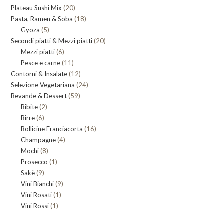
20
Plateau Sushi Mix
prodotti
20
18
Pasta, Ramen & Soba
prodotti
18
5
Gyoza
5
prodotti
20
Secondi piatti & Mezzi piatti
prodotti
20
6
Mezzi piatti
6
prodotti
11
Pesce e carne
prodotti
11
12
Contorni & Insalate
12
prodotti
24
Selezione Vegetariana
prodotti
24
59
Bevande & Dessert
59
prodotti
2
Bibite
2
prodotti
6
Birre
6
prodotti
16
Bollicine Franciacorta
prodotti
16
4
Champagne
4
prodotti
8
Mochi
8
prodotti
1
Prosecco
prodotti
1
9
Sakè
9
prodotto
9
Vini Bianchi
prodotti
9
1
Vini Rosati
1
prodotti
1
Vini Rossi
1
prodotto
prodotto