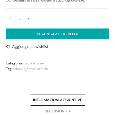
Con sesamo in salsa wasabi e yuzu giapponese.
Filetto
-
+
di
Salmone
AGGIUNGI AL CARRELLO
in
Salsa
Yuzu
Aggiungi alla wishlist
quantità
Categoria:
Pesce e carne
Tag:
salmone
,
Senza lattosio
INFORMAZIONI AGGIUNTIVE
RECENSIONI (0)