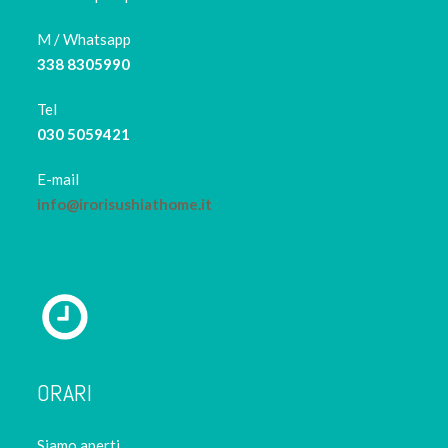
M / Whatsapp
338 8305990
Tel
030 5059421
E-mail
info@irorisushiathome.it
ORARI
Siamo aperti