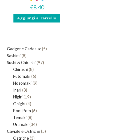
€
8.40
Aggiungi al carrello
5
Gadget e Cadeaux
5
8
Sashimi
8
prodotti
97
Sushi & Chirashi
prodotti
97
8
Chirashi
8
prodotti
6
Futomaki
prodotti
6
9
Hosomaki
9
prodotti
3
Inari
3
prodotti
19
Nigiri
19
prodotti
4
Onigiri
4
prodotti
6
Pom Pom
prodotti
6
8
Temaki
8
prodotti
34
Uramaki
34
prodotti
5
Caviale e Ostriche
prodotti
5
3
Ostriche
3
prodotti